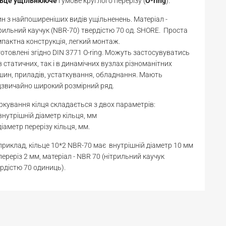
льце
ущільнююче
гумове круглого перерізу (
O-ring
).
н з найпоширеніших видів ущільненень. Матеріал -
рильний каучук (NBR-70) твердістю 70 од. SHORE. Проста
пактна конструкція, легкий монтаж.
отовлені згідно DIN 3771 O-ring. Можуть застосувуватись
в статичних, так і в динамічних вузлах різноманітних
ин, приладів, устаткування, обладнання. Мають
звичайно широкий розмірний ряд.
кування кілця складається з двох параметрів:
 внутрішній діаметр кільця, мм
діаметр перерізу кільця, мм.
риклад, кільце 10*2 NBR-70 має внутрішній діаметр 10 мм
переріз 2 мм, матеріал - NBR 70 (нітрильний каучук
рдістю 70 одиниць).