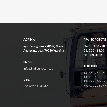
АДРЕСА
ГРАФІК РОБОТИ
вул. Городоцька 286 Б, Львів
Пн-Пт: 9:00 - 18:
Львівська обл. 79040 Україна
Сб: 9:00 - 13:00
Нд - вихідний
EMAIL
ТЕЛЕФОН
info@hydraulic.com.ua
+38 068 251-05-3
+38 068 251-05-3
VIBER
+38 099 740-26-4
+38 032 295-07-4
+38 067 131-24-10