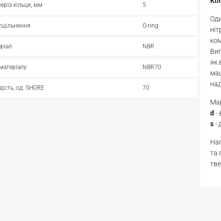
Кі
реріз кільця, мм
5
Оди
ущільнення
O-ring
ніт
ком
ріал
NBR
Виг
як 
матеріалу
NBR70
маш
над
дість, од. SHORE
70
Мар
d
-
s
- 
Нап
та 
тве