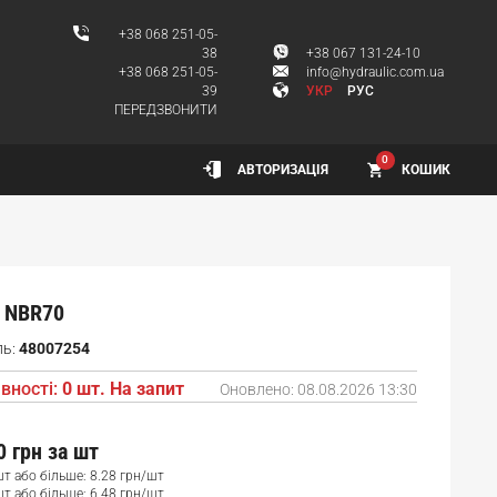
+38 068 251-05-
38
+38 067 131-24-10
+38 068 251-05-
info@hydraulic.com.ua
39
УКР
РУС
ПЕРЕДЗВОНИТИ
0
КОШИК
АВТОРИЗАЦІЯ
 NBR70
ль:
48007254
вності:
0 шт. На запит
Оновлено:
08.08.2026 13:30
0 грн
за шт
шт або більше: 8.28 грн/шт
шт або більше: 6.48 грн/шт