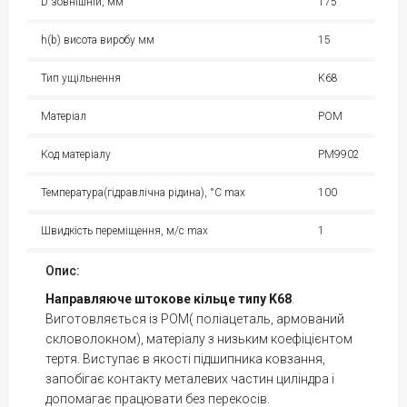
D зовнішній, мм
175
h(b) висота виробу мм
15
Тип ущільнення
K68
Матеріал
POM
Код матеріалу
PM9902
Температура(гідравлічна рідина), °С max
100
Швидкість переміщення, м/с max
1
Опис:
Направляюче штокове кільце типу K68
.
Виготовляється із POM( поліацеталь, армований
скловолокном), матеріалу з низьким коефіцієнтом
тертя. Виступає в якості підшипника ковзання,
запобігає контакту металевих частин циліндра і
допомагає працювати без перекосів.