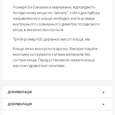
Розміри d и D,вказані в маркуванні, відповідають
посадочному місцю по "металу", тобто для підбору
направляючого кільця необхідно зняти розміри
внутрішнього і зовнішнього діаметра посадкового
місця, в яке воно монтується.
Третій розмір h(b) дорівнює висоті кільця, мм.
Кільце легко монтується вручну. Використовуйте
монтажні інструменти з м'яких матеріалів без
гострих кінців. Перед установкою змажте кільце
маслом гідравлічної сиситеми.
ДОКУМЕНТАЦІЯ
ДОКУМЕНТАЦІЯ