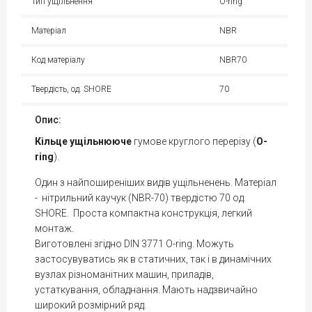
Тип ущільнення
O-ring
Матеріал
NBR
Код матеріалу
NBR70
Твердість, од. SHORE
70
Опис:
Кільце
ущільнююче
гумове круглого перерізу (
O-
ring
).
Один з найпоширеніших видів ущільненень. Матеріал
- нітрильний каучук (NBR-70) твердістю 70 од.
SHORE. Проста компактна конструкція, легкий
монтаж.
Виготовлені згідно DIN 3771 O-ring. Можуть
застосувуватись як в статичних, так і в динамічних
вузлах різноманітних машин, приладів,
устаткування, обладнання. Мають надзвичайно
широкий розмірний ряд.