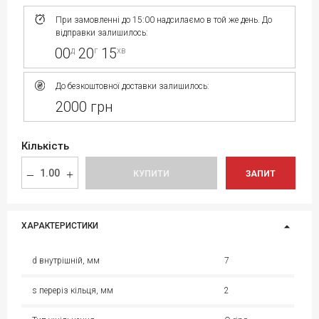
При замовленні до 15:00 надсилаємо в той же день. До
відправки залишилось:
00
20
15
д
г
хв
До безкоштовної доставки залишилось:
2000 грн
Кількість
КУПИТИ
ЗАПИТ
ХАРАКТЕРИСТИКИ
d внутрішній, мм
7
s переріз кільця, мм
2