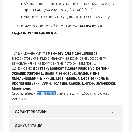
Можливість застосування як при низькому, так і
при підвищеному тиску (до 400 Bar)
Економічно вигідне ущільнення для ремонту
Пропонуємо широкий асортимент
манжет на
гідравлічний циліндр.
Тут Ви можете купити
манжету для гідроциліндра
-
використовуючи підбір манжети за розмірами, оформити
замовлення на нашому сайті на потрібні вам позиції.
Здійснюємо
доставку манжет гідравлічних в усі регіони
України: Ужгород, Івано-Франківськ, Луцьк, Рівне,
Хмельницький, Вінниця, Київ, Умань, Одеса, Миколаїв,
Кропивницький, Суми, Полтава, Харків, Дніпро, Запоріжжя,
Маріуполь.
Скористайтеся
ФІЛЬТРОМ
діаметрів для підбору потрібного
розміру.
ХАРАКТЕРИСТИКИ
ДОКУМЕНТАЦІЯ