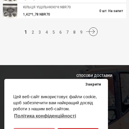
КІЛЬЦЯ УЩІЛЬНЮЮЧІ NBR70
0 шт. На запит
1,42*1,78 NBR70
1
2
3
4
5
6
7
8
9
СПОСОБИ ДОСТАВКИ
Закрити
Цей веб-сайт використовує файли cookie,
щоб забезпечити вам найкращий досвід
СПОСОБИ ОПЛАТИ
роботи з нашим веб-сайтом.
Політика конфіденційності