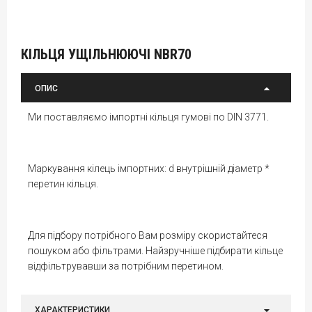
КІЛЬЦЯ УЩІЛЬНЮЮЧІ NBR70
ОПИС
Ми поставляємо імпортні кільця гумові по DIN 3771.
Маркування кілець імпортних: d внутрішній діаметр *
перетин кільця.
Для підбору потрібного Вам розміру скористайтеся
пошуком або фільтрами. Найзручніше підбирати кільце
відфільтрувавши за потрібним перетином.
ХАРАКТЕРИСТИКИ