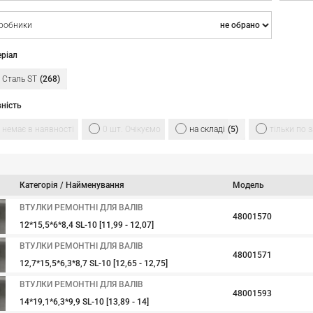
регіони Укра
Хмельницький
робники
Кропивницьки
Маріуполь.
ріал
Скористайте
Сталь ST
268
ність
немає в наявності
0 шт. Очікуємо
на складі
5
тільки по
Категорія / Найменування
Модель
ВТУЛКИ РЕМОНТНІ ДЛЯ ВАЛІВ
48001570
12*15,5*6*8,4 SL-10 [11,99 - 12,07]
ВТУЛКИ РЕМОНТНІ ДЛЯ ВАЛІВ
48001571
12,7*15,5*6,3*8,7 SL-10 [12,65 - 12,75]
ВТУЛКИ РЕМОНТНІ ДЛЯ ВАЛІВ
48001593
14*19,1*6,3*9,9 SL-10 [13,89 - 14]