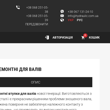
+38 068 251-05-
38
+38 067 131-24-10
+38 068 251-05-
info@hydraulic.com.ua
39
УКР
РУС
ПЕРЕДЗВОНИТИ
0
КОШИК
АВТОРИЗАЦІЯ
ЕМОНТНІ ДЛЯ ВАЛІВ
ОПИС
нтні втулки для валів
нової генерації. Виготовляються з
сталі і є прекрасним рішенням проблеми зношеного вала,
ена поверхня не забезпечує належного контакту з
ільнень, що призводить до витоку мастильного