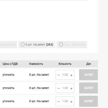
їни: Ужгород, Івано-Франківськ, Луцьк, Рівне,
, Вінниця, Київ, Умань, Одеса, Миколаїв,
й, Суми, Полтава, Харків, Дніпро, Запоріжжя,
сь
ФІЛЬТРОМ
діаметрів для підбору необхідного розміру
 замовленню
0 шт. На запит
263
0 шт. Запитайте
Ціна з ПДВ
Наявність
Кількість
Дія
0 шт. На запит
уточніть
ЗАПИТ
0 шт. На запит
уточніть
ЗАПИТ
0 шт. На запит
уточніть
ЗАПИТ