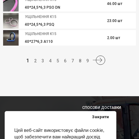
46.00 шт
40*24,5*6,3 PSO DN
УЩІЛЬНЕННЯ K15
23.00 шт
40*24,5*6,3 PSQ
УЩІЛЬНЕННЯ K15
2.00 шт
40*27*6,3 A110
1
2
3
4
5
6
7
8
9
СПОСОБИ ДОСТАВКИ
Закрити
Цей веб-сайт використовує файли cookie,
щоб забезпечити вам найкращий досвід