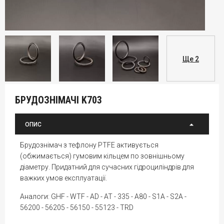
Ще 2
БРУДОЗНІМАЧІ K703
ОПИС
Брудознімач з тефлону PTFE активується
(обжимається) гумовим кільцем по зовнішньому
діаметру. Придатний для сучасних гідроциліндрів для
важких умов експлуатації.
Аналоги: GHF - WTF - AD - AT - 335 - A80 - S1A - S2A -
56200 - 56205 - 56150 - 55123 - TRD