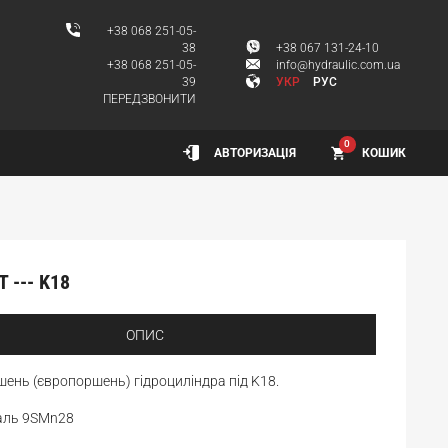
+38 068 251-05-
38
+38 067 131-24-10
+38 068 251-05-
info@hydraulic.com.ua
39
УКР
РУС
ПЕРЕДЗВОНИТИ
0
КОШИК
АВТОРИЗАЦІЯ
 --- K18
ОПИС
ень (європоршень) гідроциліндра під K18.
таль 9SMn28