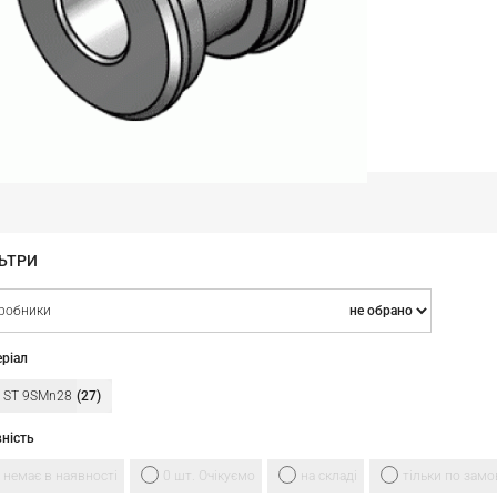
ЬТРИ
робники
ріал
ST 9SMn28
27
ність
немає в наявності
0 шт. Очікуємо
на складі
тільки по зам