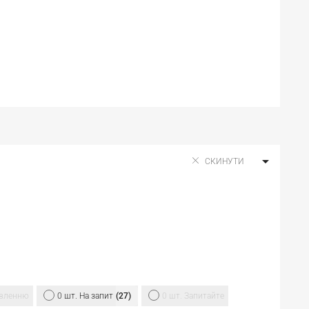
овленню
0 шт. На запит
27
0 шт. Запитайте