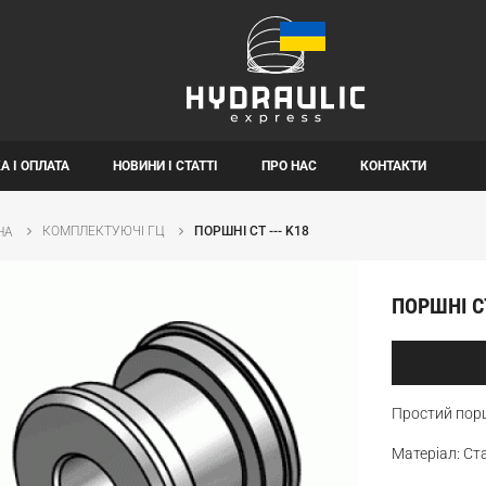
А І ОПЛАТА
НОВИНИ І СТАТТІ
ПРО НАС
КОНТАКТИ
КОМПЛЕКТУЮЧІ ГЦ
ПОРШНІ CT --- K18
НА
ПОРШНІ CT
Простий порш
Матеріал: С