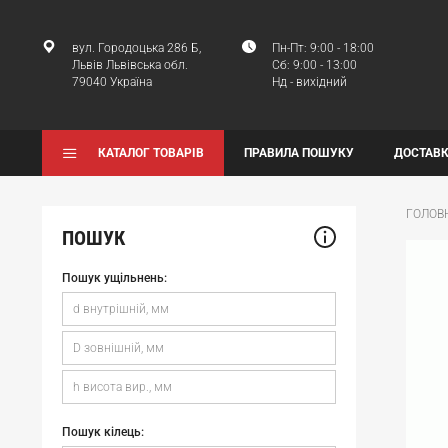
вул. Городоцька 286 Б,
Пн-Пт: 9:00 - 18:00
Львів Львівська обл.
Сб: 9:00 - 13:00
79040 Україна
Нд - вихідний
КАТАЛОГ ТОВАРІВ
ПРАВИЛА ПОШУКУ
ДОСТАВК
ГОЛОВ
ПОШУК
Пошук ущільнень:
Пошук кілець: