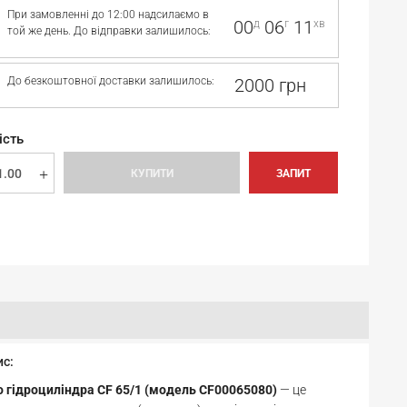
При замовленні до 12:00 надсилаємо в
00
06
10
д
г
хв
той же день. До відправки залишилось:
До безкоштовної доставки залишилось:
2000 грн
ість
КУПИТИ
ЗАПИТ
ис:
 гідроциліндра CF 65/1 (модель CF00065080)
— це