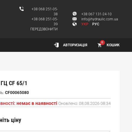
+38 068 251-05-
38
+38 067 131-24-10
+38 068 251-05-
info@hydraulic.com.ua
39
УКР
РУС
ПЕРЕДЗВОНИТИ
0
КОШИК
АВТОРИЗАЦІЯ
ГЦ CF 65/1
ль:
CF00065080
вності:
немає в наявності
Оновлено:
08.08.2026 08:34
ніть ціну