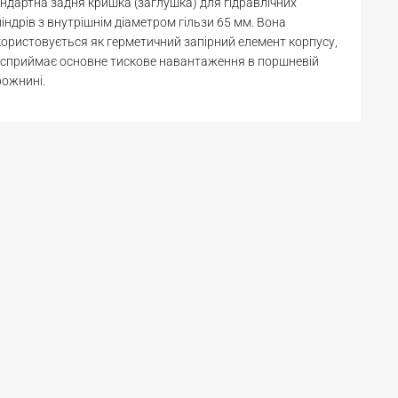
ндартна задня кришка (заглушка) для гідравлічних
індрів з внутрішнім діаметром гільзи 65 мм. Вона
ористовується як герметичний запірний елемент корпусу,
сприймає основне тискове навантаження в поршневій
рожнині.