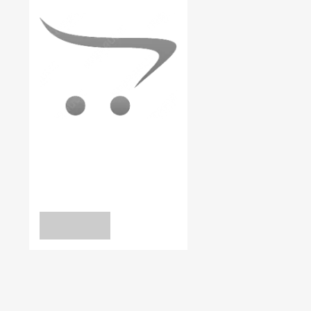
В наявності:
0.00
ДНО CF
Дно ГЦ CF 65/1
уточніть
ЗАПИТ