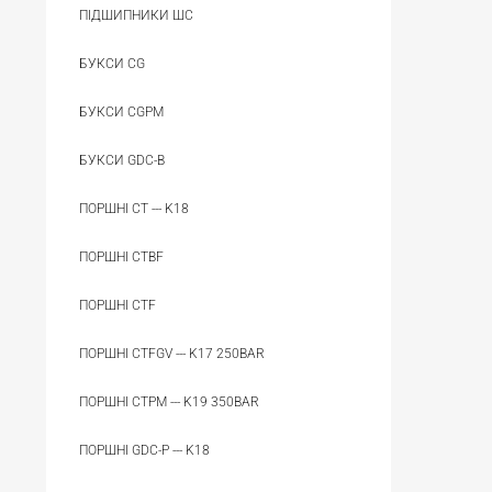
ПІДШИПНИКИ ШС
БУКСИ CG
БУКСИ CGPM
БУКСИ GDC-B
ПОРШНІ CT --- K18
ПОРШНІ CTBF
ПОРШНІ CTF
ПОРШНІ CTFGV --- K17 250BAR
ПОРШНІ CTPM --- K19 350BAR
ПОРШНІ GDC-P --- K18