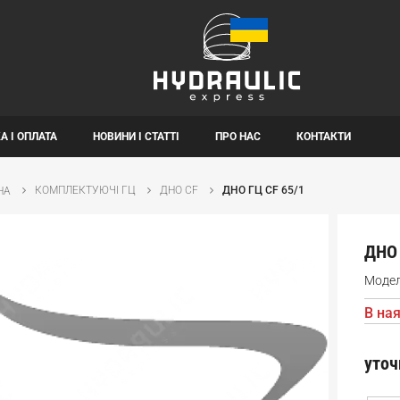
А І ОПЛАТА
НОВИНИ І СТАТТІ
ПРО НАС
КОНТАКТИ
КОМПЛЕКТУЮЧІ ГЦ
ДНО CF
ДНО ГЦ CF 65/1
НА
ДНО 
Моде
В ная
уточ