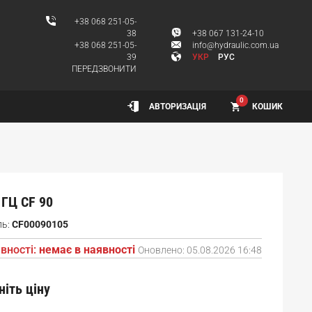
+38 068 251-05-
38
+38 067 131-24-10
+38 068 251-05-
info@hydraulic.com.ua
39
УКР
РУС
ПЕРЕДЗВОНИТИ
0
КОШИК
АВТОРИЗАЦІЯ
ГЦ CF 90
ль:
CF00090105
вності:
немає в наявності
Оновлено:
05.08.2026 16:48
ніть ціну