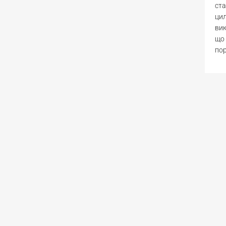
ста
цил
вик
що 
по