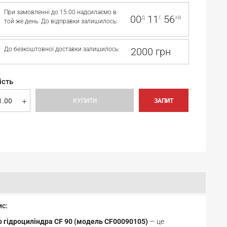
При замовленні до 15:00 надсилаємо в
00
11
56
д
г
хв
той же день. До відправки залишилось:
До безкоштовної доставки залишилось:
2000 грн
ість
КУПИТИ
ЗАПИТ
ис:
 гідроциліндра CF 90 (модель CF00090105)
— це