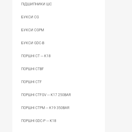
ПІДШИПНИКИ ШС
БУКСИ CG
БУКСИ CGPM
БУКСИ GDC-B
ПОРШНІ CT --- K18
ПОРШНІ CTBF
ПОРШНІ CTF
ПОРШНІ CTFGV --- K17 250BAR
ПОРШНІ CTPM --- K19 350BAR
ПОРШНІ GDC-P --- K18