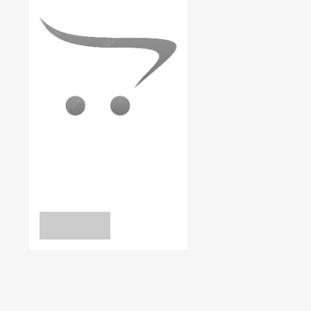
В наявності:
0.00
ДНО CF
Дно ГЦ CF 90
уточніть
ЗАПИТ