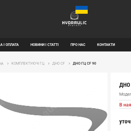
А І ОПЛАТА
НОВИНИ І СТАТТІ
ПРО НАС
КОНТАКТИ
КОМПЛЕКТУЮЧІ ГЦ
ДНО CF
ДНО ГЦ CF 90
НА
ДНО 
Моде
В ная
уточ