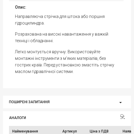
Опис:
Направляюча стрічка для штока або поршня
гідроцилиндра.
Розрахована на високі навантаження у важкій
техніці і обладнанні.
Легко монтується вручну. Використовуйте
монтажні інструменти з м'яких матеріалів, без
гострих країв. Перед установкою змастіть стрічку
маслом гідравлічної системи.
ПОШИРЕНІ ЗАПИТАННЯ
АНАЛОГИ
Найменування
Артикул
Ціна з ПДВ
Наявн