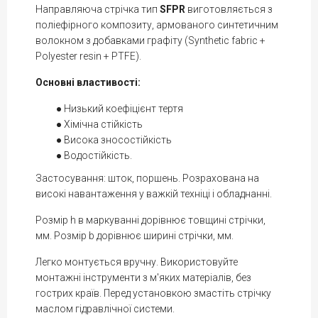
Направляюча стрічка тип
SFPR
виготовляється з
поліефірного композиту, армованого синтетичним
волокном з добавками графіту (Synthetic fabric +
Polyester resin + PTFE).
Основні властивості:
Низький коефіцієнт тертя
Хімічна стійкість
Висока зносостійкість
Водостійкість.
Застосування: шток, поршень. Розрахована на
високі навантаження у важкій техніці і обладнанні.
Розмір h в маркуванні дорівнює товщині стрічки,
мм. Розмір b дорівнює ширині стрічки, мм.
Легко монтується вручну. Використовуйте
монтажні інструменти з м'яких матеріалів, без
гострих країв. Перед установкою змастіть стрічку
маслом гідравлічної системи.