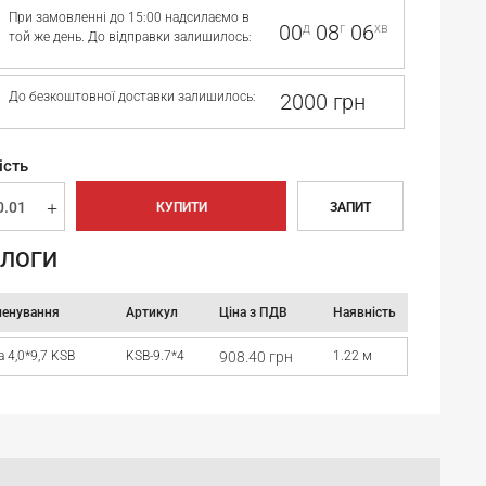
При замовленні до 15:00 надсилаємо в
00
08
06
д
г
хв
той же день. До відправки залишилось:
До безкоштовної доставки залишилось:
2000 грн
ість
КУПИТИ
ЗАПИТ
ЛОГИ
енування
Артикул
Ціна з ПДВ
Наявність
 4,0*9,7 KSB
KSB-9.7*4
908.40 грн
1.22 м