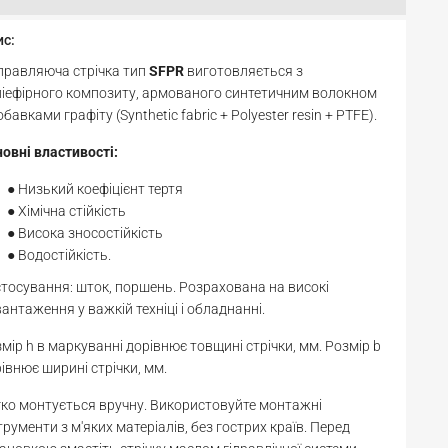
ис:
правляюча стрічка тип
SFPR
виготовляється з
іефірного композиту, армованого синтетичним волокном
обавками графіту (Synthetic fabric + Polyester resin + PTFE).
овні властивості:
Низький коефіцієнт тертя
Хімічна стійкість
Висока зносостійкість
Водостійкість.
тосування: шток, поршень. Розрахована на високі
антаження у важкій техніці і обладнанні.
мір h в маркуванні дорівнює товщині стрічки, мм. Розмір b
івнює ширині стрічки, мм.
ко монтується вручну. Використовуйте монтажні
трументи з м'яких матеріалів, без гострих країв. Перед