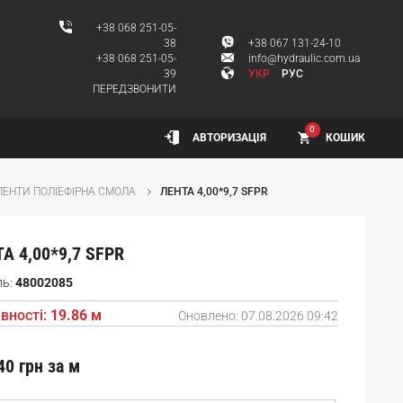
+38 068 251-05-
38
+38 067 131-24-10
+38 068 251-05-
info@hydraulic.com.ua
39
УКР
РУС
ПЕРЕДЗВОНИТИ
0
КОШИК
АВТОРИЗАЦІЯ
ЛЕНТИ ПОЛІЕФІРНА СМОЛА
ЛЕНТА 4,00*9,7 SFPR
А 4,00*9,7 SFPR
ль:
48002085
вності:
19.86 м
Оновлено:
07.08.2026 09:42
40 грн
за м