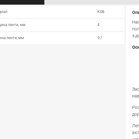
ріал
KSB
Оп
На
ина ленти, мм
4
пол
з д
на ленти, мм
9,7
Осн
Зас
нав
Роз
дор
Лег
інс