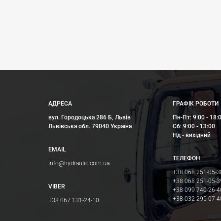
АДРЕСА
ГРАФІК РОБОТИ
вул. Городоцька 286 Б, Львів
Пн-Пт: 9:00 - 18:
Львівська обл. 79040 Україна
Сб: 9:00 - 13:00
Нд - вихідний
EMAIL
ТЕЛЕФОН
info@hydraulic.com.ua
+38 068 251-05-3
+38 068 251-05-3
VIBER
+38 099 740-26-4
+38 032 295-07-4
+38 067 131-24-10