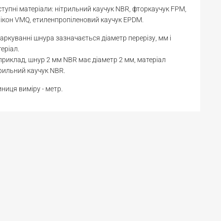
тупні матеріали: нітрильний каучук NBR, фторкаучук FPM,
ікон VMQ, етиленпропіленовий каучук EPDM.
аркуванні шнура зазначається діаметр перерізу, мм і
еріал.
риклад, шнур 2 мм NBR має діаметр 2 мм, матеріал
рильний каучук NBR.
ниця виміру - метр.