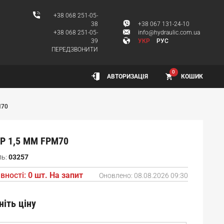
+38 068 251-05-
38
+38 067 131-24-10
+38 068 251-05-
info@hydraulic.com.ua
39
УКР
РУС
ПЕРЕДЗВОНИТИ
0
КОШИК
АВТОРИЗАЦІЯ
M70
Р 1,5 ММ FPM70
ль:
03257
вності:
0 шт. На запит
Оновлено:
08.08.2026 09:30
ніть ціну