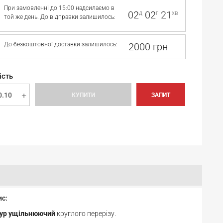
При замовленні до 15:00 надсилаємо в
02
02
21
д
г
хв
той же день. До відправки залишилось:
До безкоштовної доставки залишилось:
2000 грн
ість
КУПИТИ
ЗАПИТ
ис:
ур ущільнюючий
круглого перерізу.