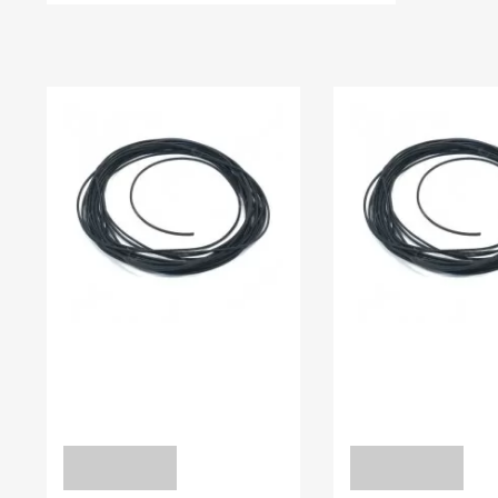
НЕЩОДАВНО ВИ ПЕРЕГЛЯДАЛИ
В наявності:
0.00
В наявності:
0.00
ШНУРИ УЩІЛЬНЮЮЧІ
ШНУРИ УЩІЛЬНЮЮ
Шнур 10 мм NBR-70
Шнур 1,5 мм FPM70
уточніть
ЗАПИТ
ЗАПИТ