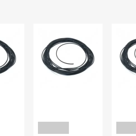
В наявності:
0.00
В наявності
ЧІ
ШНУРИ УЩІЛЬНЮЮЧІ
ШНУРИ 
Шнур 10 мм NBR-70
Шнур 1,5 
уточніть
уточніть
ЗАПИТ
ЗАПИ