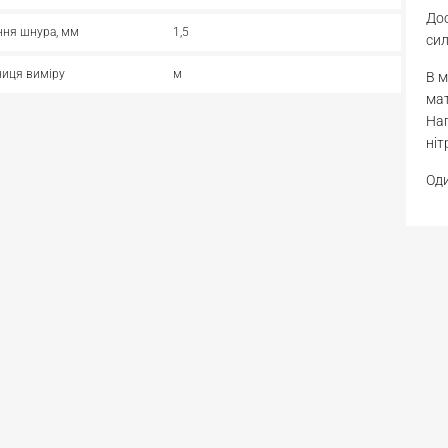
Дос
ння шнура, мм
1,5
сил
иця виміру
м
В м
мат
Нап
ніт
Оди