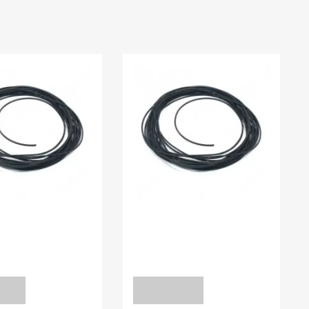
:
0.00
В наявності:
0.00
УЩІЛЬНЮЮЧІ
ШНУРИ УЩІЛЬНЮЮЧІ
мм FPM70
Шнур 10 мм NBR-70
уточніть
уточніть
Т
ЗАПИТ