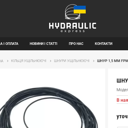
А І ОПЛАТА
НОВИНИ І СТАТТІ
ПРО НАС
КОНТАКТИ
КІЛЬЦЯ УЩІЛЬНЮЮЧІ
ШНУРИ УЩІЛЬНЮЮЧІ
ШНУР 1,5 ММ FP
НА
ШНУ
Моде
В ная
уточ