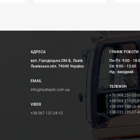
АДРЕСА
ГРАФІК РОБОТИ
вул. Городоцька 286 Б, Львів
Пн-Пт: 9:00 - 18:
Львівська обл. 79040 Україна
Сб: 9:00 - 13:00
Нд - вихідний
EMAIL
ТЕЛЕФОН
info@hydraulic.com.ua
+38 068 251-05-3
+38 068 251-05-3
VIBER
+38 099 740-26-4
+38 032 295-07-4
+38 067 131-24-10