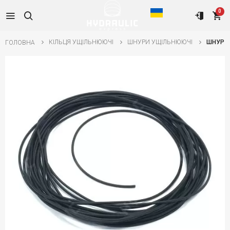
0
КІЛЬЦЯ УЩІЛЬНЮЮЧІ
ШНУРИ УЩІЛЬНЮЮЧІ
ШНУР 5
ГОЛОВНА