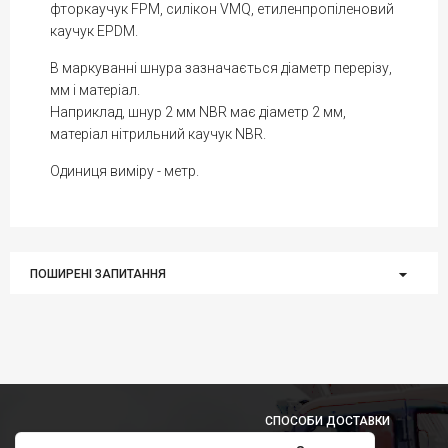
фторкаучук FPM, силікон VMQ, етиленпропіленовий
каучук EPDM.
В маркуванні шнура зазначається діаметр перерізу,
мм і матеріал.
Наприклад, шнур 2 мм NBR має діаметр 2 мм,
матеріал нітрильний каучук NBR.
Одиниця виміру - метр.
ПОШИРЕНІ ЗАПИТАННЯ
СПОСОБИ ДОСТАВКИ