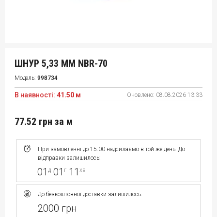
ШНУР 5,33 ММ NBR-70
Модель:
998734
В наявності:
41.50 м
Оновлено:
08.08.2026 13:33
77.52 грн
за м
При замовленні до 15:00 надсилаємо в той же день. До
відправки залишилось:
01
01
11
д
г
хв
До безкоштовної доставки залишилось:
2000 грн