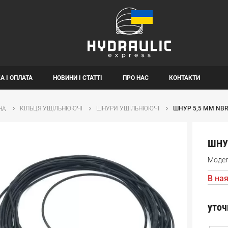
А І ОПЛАТА
НОВИНИ І СТАТТІ
ПРО НАС
КОНТАКТИ
КІЛЬЦЯ УЩІЛЬНЮЮЧІ
ШНУРИ УЩІЛЬНЮЮЧІ
ШНУР 5,5 ММ NBR
НА
ШНУ
Модел
В ная
уточ