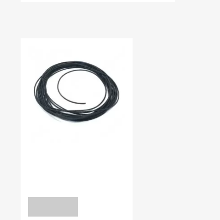
НЕЩОДАВНО ВИ ПЕРЕГЛЯДАЛИ
В наявності:
0.00
ШНУРИ УЩІЛЬНЮЮЧІ
Шнур 5,5 мм NBR-70
уточніть
ЗАПИТ