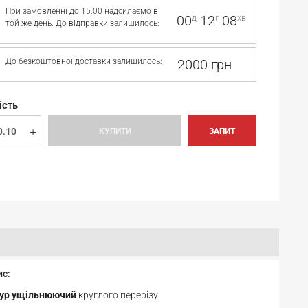
При замовленні до 15:00 надсилаємо в
00
12
08
д
г
хв
той же день. До відправки залишилось:
До безкоштовної доставки залишилось:
2000 грн
ість
КУПИТИ
ЗАПИТ
ис:
ур ущільнюючий
круглого перерізу.