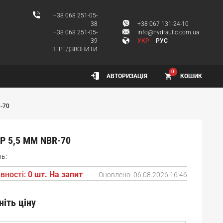
+38 068 251-05-
38
+38 067 131-24-10
+38 068 251-05-
info@hydraulic.com.ua
39
УКР
РУС
ПЕРЕДЗВОНИТИ
0
КОШИК
АВТОРИЗАЦІЯ
-70
Р 5,5 ММ NBR-70
ь:
вності:
0 шт. На запит
Оновлено:
06.08.2026 16:46
ніть ціну