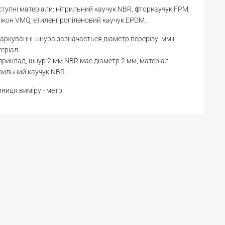
тупні матеріали: нітрильний каучук NBR, фторкаучук FPM,
ікон VMQ, етиленпропіленовий каучук EPDM.
аркуванні шнура зазначається діаметр перерізу, мм і
еріал.
риклад, шнур 2 мм NBR має діаметр 2 мм, матеріал
рильний каучук NBR.
ниця виміру - метр.