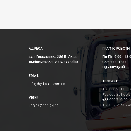
АДРЕСА
ГРАФІК РОБОТИ
вул. Городоцька 286 Б, Львів
Пн-Пт: 9:00 - 18:
Львівська обл. 79040 Україна
Сб: 9:00 - 13:00
Нд - вихідний
EMAIL
ТЕЛЕФОН
info@hydraulic.com.ua
+38 068 251-05-3
+38 068 251-05-3
VIBER
+38 099 740-26-4
+38 032 295-07-4
+38 067 131-24-10