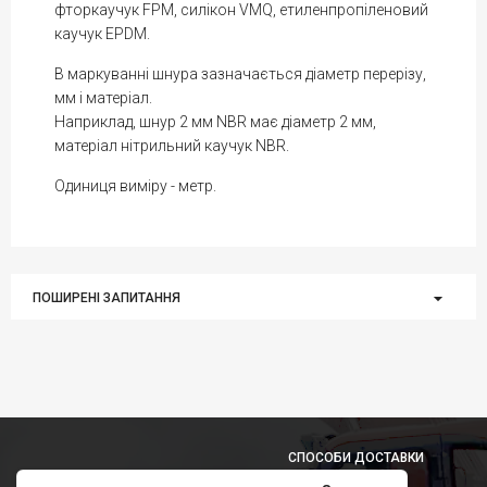
фторкаучук FPM, силікон VMQ, етиленпропіленовий
каучук EPDM.
В маркуванні шнура зазначається діаметр перерізу,
мм і матеріал.
Наприклад, шнур 2 мм NBR має діаметр 2 мм,
матеріал нітрильний каучук NBR.
Одиниця виміру - метр.
ПОШИРЕНІ ЗАПИТАННЯ
СПОСОБИ ДОСТАВКИ