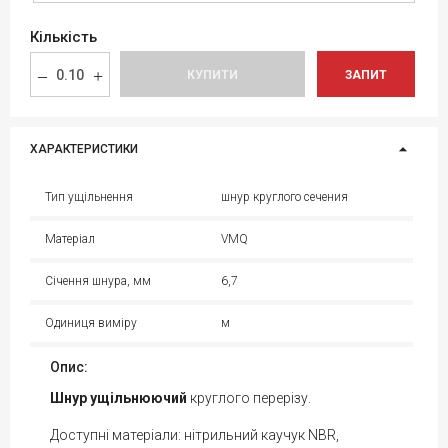
Кількість
КУПИТИ
ЗАПИТ
ХАРАКТЕРИСТИКИ
Тип ущільнення
шнур круглого сечения
Матеріал
VMQ
Січення шнура, мм
6,7
Одиниця виміру
м
Опис:
Шнур ущільнюючий
круглого перерізу.
Доступні матеріали: нітрильний каучук NBR,