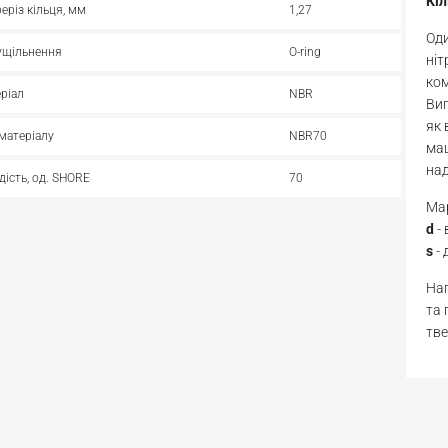
Кі
реріз кільця, мм
1,27
Оди
ущільнення
O-ring
ніт
ком
ріал
NBR
Виг
як 
матеріалу
NBR70
маш
над
дість, од. SHORE
70
Мар
d
-
s
- 
Нап
та 
тве