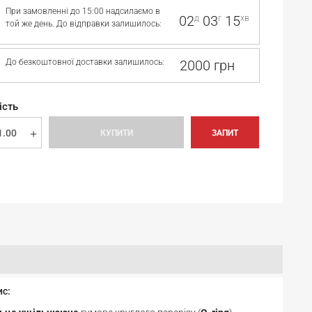
При замовленні до 15:00 надсилаємо в
02
03
15
д
г
хв
той же день. До відправки залишилось:
До безкоштовної доставки залишилось:
2000 грн
ість
КУПИТИ
ЗАПИТ
ис: