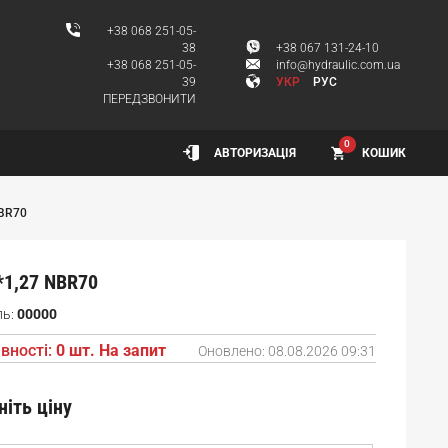
+38 068 251-05-
38
+38 067 131-24-10
+38 068 251-05-
info@hydraulic.com.ua
39
УКР
РУС
ПЕРЕДЗВОНИТИ
0
КОШИК
АВТОРИЗАЦІЯ
NBR70
*1,27 NBR70
ль:
00000
вності:
0 шт. На запит
Оновлено:
08.08.2026 09:31
ніть ціну