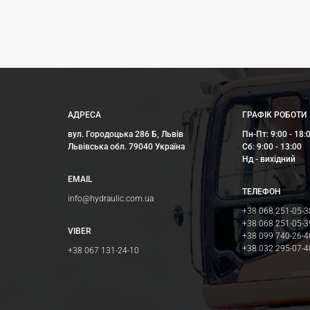
АДРЕСА
ГРАФІК РОБОТИ
вул. Городоцька 286 Б, Львів
Пн-Пт: 9:00 - 18:
Львівська обл. 79040 Україна
Сб: 9:00 - 13:00
Нд - вихідний
EMAIL
ТЕЛЕФОН
info@hydraulic.com.ua
+38 068 251-05-3
+38 068 251-05-3
VIBER
+38 099 740-26-4
+38 032 295-07-4
+38 067 131-24-10