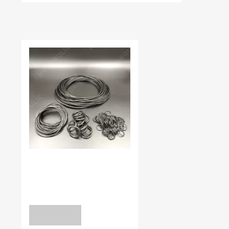
НЕЩОДАВНО ВИ ПЕРЕГЛЯДАЛИ
В наявності:
0.00
КІЛЬЦЯ УЩІЛЬНЮЮЧІ NBR70
1,07*1,27 NBR70
уточніть
ЗАПИТ