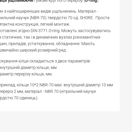
льце
ущільнююче
гумове круглого перерізу (
O-ring
).
н з найпоширеніших видів ущільненень. Матеріал -
рильний каучук (NBR-70) твердістю 70 од. SHORE. Проста
пактна конструкція, легкий монтаж.
отовлені згідно DIN 3771 O-ring. Можуть застосувуватись
в статичних, так і в динамічних вузлах різноманітних
ин, приладів, устаткування, обладнання. Мають
звичайно широкий розмірний ряд.
кування кілця складається з двох параметрів:
 внутрішній діаметр кільця, мм
діаметр перерізу кільця, мм.
риклад, кільце 10*2 NBR-70 має внутрішній діаметр 10 мм
переріз 2 мм, матеріал - NBR 70 (нітрильний каучук
рдістю 70 одиниць).