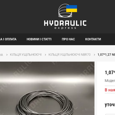
А І ОПЛАТА
НОВИНИ І СТАТТІ
ПРО НАС
КОНТАКТИ
КІЛЬЦЯ УЩІЛЬНЮЮЧІ
КІЛЬЦЯ УЩІЛЬНЮЮЧІ NBR70
1,07*1,27 
НА
1,07
Моде
В ная
уточ