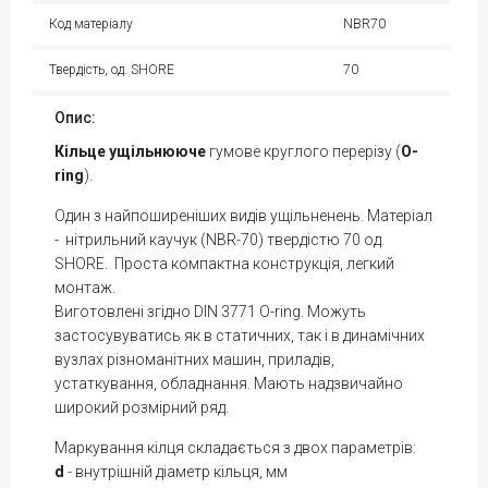
Код матеріалу
NBR70
Твердість, од. SHORE
70
Опис:
Кільце
ущільнююче
гумове круглого перерізу (
O-
ring
).
Один з найпоширеніших видів ущільненень. Матеріал
- нітрильний каучук (NBR-70) твердістю 70 од.
SHORE. Проста компактна конструкція, легкий
монтаж.
Виготовлені згідно DIN 3771 O-ring. Можуть
застосувуватись як в статичних, так і в динамічних
вузлах різноманітних машин, приладів,
устаткування, обладнання. Мають надзвичайно
широкий розмірний ряд.
Маркування кілця складається з двох параметрів:
d
- внутрішній діаметр кільця, мм