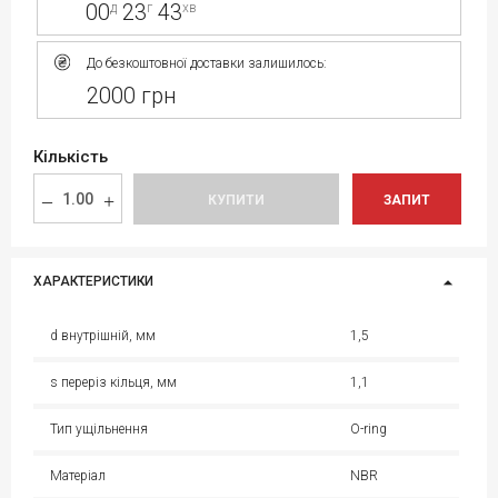
00
23
43
д
г
хв
До безкоштовної доставки залишилось:
2000 грн
Кількість
КУПИТИ
ЗАПИТ
ХАРАКТЕРИСТИКИ
d внутрішній, мм
1,5
s переріз кільця, мм
1,1
Тип ущільнення
O-ring
Матеріал
NBR