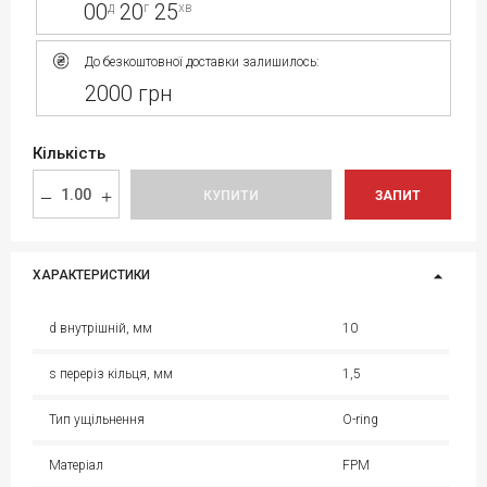
00
20
25
д
г
хв
До безкоштовної доставки залишилось:
2000 грн
Кількість
КУПИТИ
ЗАПИТ
ХАРАКТЕРИСТИКИ
d внутрішній, мм
10
s переріз кільця, мм
1,5
Тип ущільнення
O-ring
Матеріал
FPM