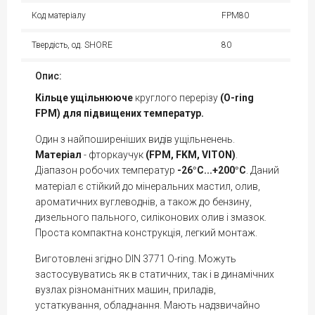
Код матеріалу
FPM80
Твердість, од. SHORE
80
Опис:
Кільце
ущільнююче
круглого перерізу
(O-ring
FPM) для підвищених температур.
Один з найпоширеніших видів ущільненень.
Матеріал
- фторкаучук
(FPM, FKM, VITON)
.
Діапазон робочих температур
-26
С...+200
С
. Даний
°
°
матеріал є стійкий до мінеральних мастил, олив,
ароматичних вуглеводнів, а також до бензину,
дизельного пального, силіконових олив і змазок.
Проста компактна конструкція, легкий монтаж.
Виготовлені згідно DIN 3771 O-ring. Можуть
застосувуватись як в статичних, так і в динамічних
вузлах різноманітних машин, приладів,
устаткування, обладнання. Мають надзвичайно