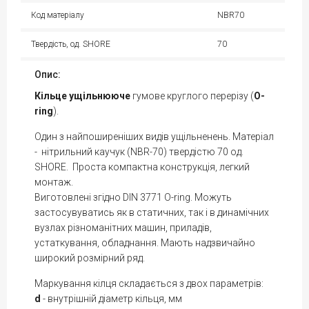
Код матеріалу
NBR70
Твердість, од. SHORE
70
Опис:
Кільце
ущільнююче
гумове круглого перерізу (
O-
ring
).
Один з найпоширеніших видів ущільненень. Матеріал
- нітрильний каучук (NBR-70) твердістю 70 од.
SHORE. Проста компактна конструкція, легкий
монтаж.
Виготовлені згідно DIN 3771 O-ring. Можуть
застосувуватись як в статичних, так і в динамічних
вузлах різноманітних машин, приладів,
устаткування, обладнання. Мають надзвичайно
широкий розмірний ряд.
Маркування кілця складається з двох параметрів:
d
- внутрішній діаметр кільця, мм