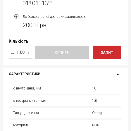
01
01
13
д
г
хв
До безкоштовної доставки залишилось:
2000 грн
Кількість
КУПИТИ
ЗАПИТ
ХАРАКТЕРИСТИКИ
d внутрішній, мм
10
s переріз кільця, мм
1,8
Тип ущільнення
O-ring
Матеріал
NBR