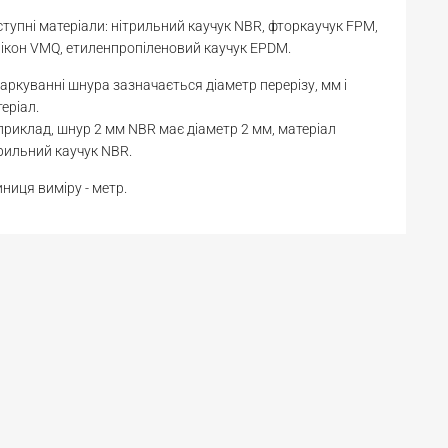
тупні матеріали: нітрильний каучук NBR, фторкаучук FPM,
ікон VMQ, етиленпропіленовий каучук EPDM.
аркуванні шнура зазначається діаметр перерізу, мм і
еріал.
риклад, шнур 2 мм NBR має діаметр 2 мм, матеріал
рильний каучук NBR.
ниця виміру - метр.