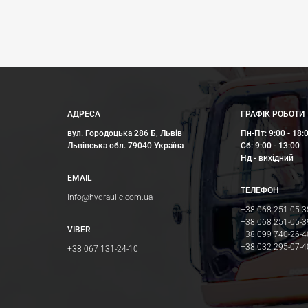
АДРЕСА
ГРАФІК РОБОТИ
вул. Городоцька 286 Б, Львів
Пн-Пт: 9:00 - 18:
Львівська обл. 79040 Україна
Сб: 9:00 - 13:00
Нд - вихідний
EMAIL
ТЕЛЕФОН
info@hydraulic.com.ua
+38 068 251-05-3
+38 068 251-05-3
VIBER
+38 099 740-26-4
+38 032 295-07-4
+38 067 131-24-10