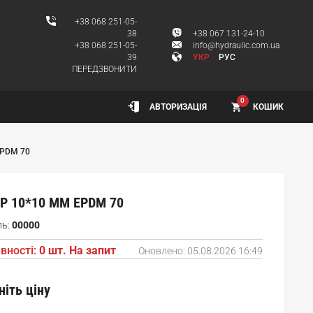
+38 068 251-05-
38
+38 067 131-24-10
+38 068 251-05-
info@hydraulic.com.ua
39
УКР
РУС
ПЕРЕДЗВОНИТИ
0
КОШИК
АВТОРИЗАЦІЯ
PDM 70
Р 10*10 ММ EPDM 70
ль:
00000
вності:
0 шт. На запит
Оновлено:
05.08.2026 16:49
ніть ціну