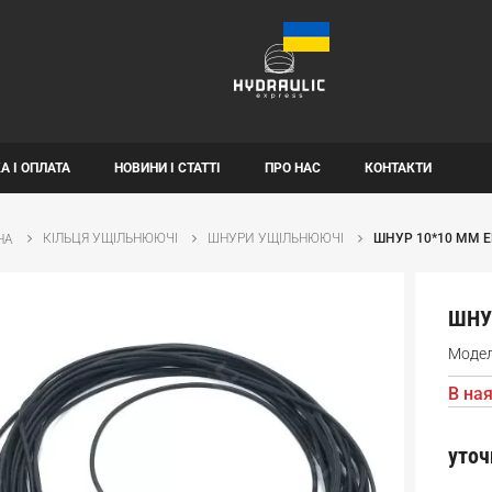
А І ОПЛАТА
НОВИНИ І СТАТТІ
ПРО НАС
КОНТАКТИ
КІЛЬЦЯ УЩІЛЬНЮЮЧІ
ШНУРИ УЩІЛЬНЮЮЧІ
ШНУР 10*10 ММ E
НА
ШНУ
Моде
В ная
уточ