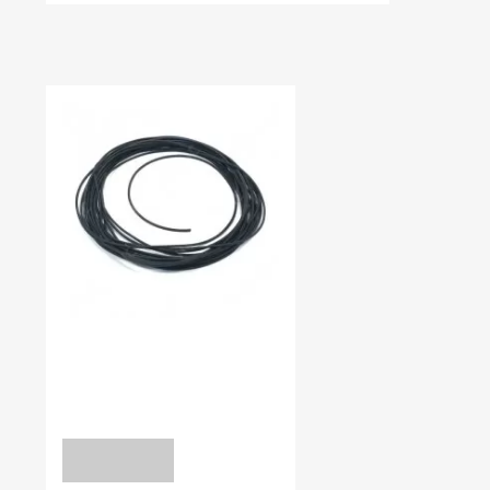
НЕЩОДАВНО ВИ ПЕРЕГЛЯДАЛИ
В наявності:
0.00
ШНУРИ УЩІЛЬНЮЮЧІ
Шнур 10*10 мм EPDM 70
уточніть
ЗАПИТ