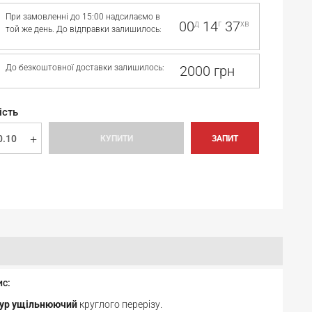
При замовленні до 15:00 надсилаємо в
00
14
37
д
г
хв
той же день. До відправки залишилось:
До безкоштовної доставки залишилось:
2000 грн
ість
КУПИТИ
ЗАПИТ
ис:
ур ущільнюючий
круглого перерізу.