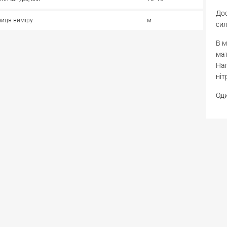
Дос
иця виміру
м
сил
В м
мат
Нап
ніт
Оди