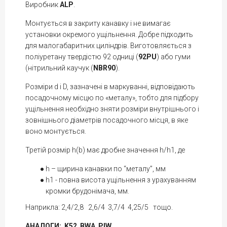
Виробник
ALP
.
Монтується в закриту канавку і не вимагає
установки окремого ущільнення. Добре підходить
для малогабаритних циліндрів. Виготовляється з
поліуретану твердістю 92 одниці (
92PU
) або гуми
(нітрильний каучук (
NBR90
).
Розміри d і D, зазначені в маркуванні, відповідають
посадочному місцю по «металу», тобто для підбору
ущільнення необхідно зняти розміри внутрішнього і
зовнішнього діаметрів посадочного місця, в яке
воно монтується.
Третій розмір h(b) має дробне значення h/h1, де
h – щирина канавки по “металу”, мм
h1 - повна висота ущільнення з урахуванням
кромки брудонімача, мм.
Наприкла: 2,4/2,8 2,6/4 3,7/4 4,25/5 тощо.
АНАЛОГИ: K52 BWA PIW