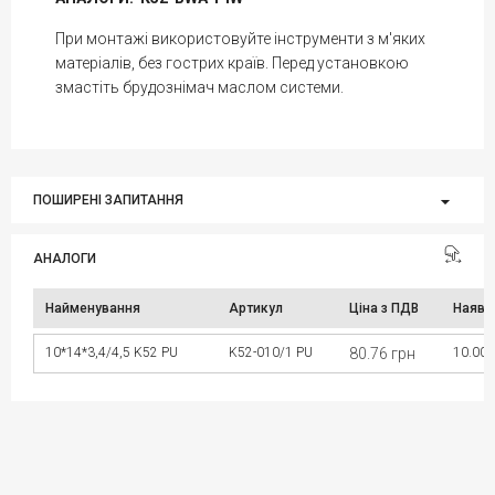
При монтажі використовуйте інструменти з м'яких
матеріалів, без гострих країв. Перед установкою
змастіть брудознімач маслом системи.
ПОШИРЕНІ ЗАПИТАННЯ
АНАЛОГИ
Найменування
Артикул
Ціна з ПДВ
Наявн
10*14*3,4/4,5 K52 PU
K52-010/1 PU
80.76 грн
10.00 