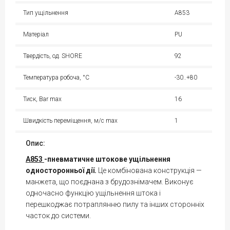
Тип ущільнення
A853
Матеріал
PU
Твердість, од. SHORE
92
Температура робоча, °С
-30..+80
Тиск, Bar max
16
Швидкість переміщення, м/с max
1
Опис:
A853
-пневматичне штокове ущільнення
односторонньої дії.
Це комбінована конструкція —
манжета, що поєднана з брудознімачем. Виконує
одночасно функцію ущільнення штока і
перешкоджає потраплянню пилу та інших сторонніх
часток до системи.