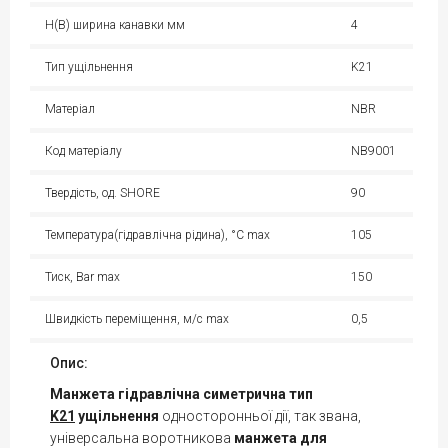
H(B) ширина канавки мм
4
Тип ущільнення
K21
Матеріал
NBR
Код матеріалу
NB9001
Твердість, од. SHORE
90
Температура(гідравлічна рідина), °С max
105
Тиск, Bar max
150
Швидкість переміщення, м/с max
0,5
Опис:
Манжета гідравлічна симетрична тип
K21
ущільнення
односторонньої дії, так звана,
універсальна воротникова
манжета для