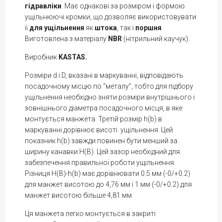
гідравліки
. Має однакові за розміром і формою
ущільнюючі кромки, що дозволяє використовувати
її
для ущільнення
як
штока
, так і
поршня
.
Виготовлена з матеріалу
NBR
(нітрильний каучук).
Виробник
KASTAS.
Розміри d і D, вказані в маркуванні, відповідають
посадочному місцю по “металу”, тобто для підбору
ущільнення необхідно зняти розміри внутрішнього і
зовнішнього діаметра посадочного місця, в яке
монтується манжета. Третій розмір h(b) в
маркуванні дорівнює висоті ущільнення. Цей
показник h(b) завжди повинен бути менший за
ширину канавки H(В). Цей зазор необхідний для
забезпечення правильної роботи ущільнення.
Різниця H(B)-h(b) має дорівнювати 0.5 мм (-0/+0.2)
для манжет висотою до 4,76 мм і 1 мм (-0/+0.2) для
манжет висотою більше 4,81 мм
Ця манжета легко монтується в закриті