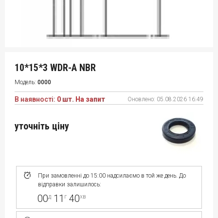
10*15*3 WDR-A NBR
Модель:
0000
В наявності:
0 шт. На запит
Оновлено:
05.08.2026 16:49
уточніть ціну
При замовленні до 15:00 надсилаємо в той же день. До
відправки залишилось:
00
11
40
д
г
хв