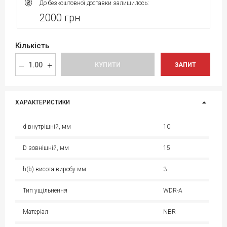
До безкоштовної доставки залишилось:
2000 грн
Кількість
КУПИТИ
ЗАПИТ
ХАРАКТЕРИСТИКИ
d внутрішній, мм
10
D зовнішній, мм
15
h(b) висота виробу мм
3
Тип ущільнення
WDR-A
Матеріал
NBR