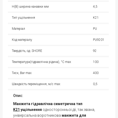
H(B) ширина канавки мм
4,5
Тип ущільнення
K21
Матеріал
PU
Код матеріалу
PU9201
Твердість, од. SHORE
92
Температура(гідравлічна рідина), °С max
100
Тиск, Bar max
400
Швидкість переміщення, м/с max
0,5
Опис:
Манжета гідравлічна симетрична тип
K21
ущільнення
односторонньої дії, так звана,
універсальна воротникова
манжета для