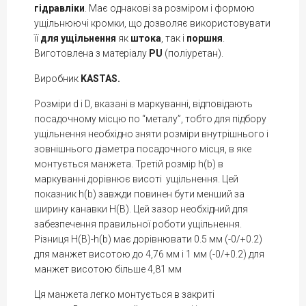
гідравліки
. Має однакові за розміром і формою
ущільнюючі кромки, що дозволяє використовувати
її
для ущільнення
як
штока
, так і
поршня
.
Виготовлена з матеріалу
PU
(поліуретан).
Виробник
KASTAS.
Розміри d і D, вказані в маркуванні, відповідають
посадочному місцю по “металу”, тобто для підбору
ущільнення необхідно зняти розміри внутрішнього і
зовнішнього діаметра посадочного місця, в яке
монтується манжета. Третій розмір h(b) в
маркуванні дорівнює висоті ущільнення. Цей
показник h(b) завжди повинен бути менший за
ширину канавки H(В). Цей зазор необхідний для
забезпечення правильної роботи ущільнення.
Різниця H(B)-h(b) має дорівнювати 0.5 мм (-0/+0.2)
для манжет висотою до 4,76 мм і 1 мм (-0/+0.2) для
манжет висотою більше 4,81 мм
Ця манжета легко монтується в закриті