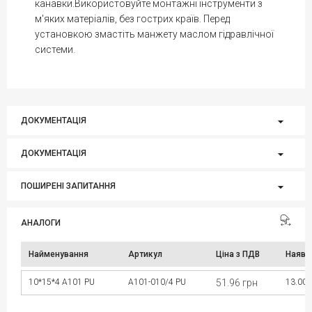
канавки.Використовуйте монтажні інструменти з
м'яких матеріалів, без гострих країв. Перед
установкою змастіть манжету маслом гідравлічної
системи.
ДОКУМЕНТАЦІЯ
ДОКУМЕНТАЦІЯ
ПОШИРЕНІ ЗАПИТАННЯ
АНАЛОГИ
Найменування
Артикул
Ціна з ПДВ
Наявн
10*15*4 A101 PU
A101-010/4 PU
51.96 грн
13.00 