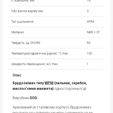
D зовнішній, мм
16
h(b) висота виробу мм
3
Тип ущільнення
WPM
Матеріал
NBR + ST
Твердість, од. SHORE
90
Температура(гідравлічна рідина), °С max
105
Швидкість переміщення, м/с max
1
Опис:
Брудознімач типу
WPM
(пильник, скребок,
маслоз’ємна манжета)
односторонньої дії.
Виробник
SOG
.
Армований (в сталевому корпусі) брудознімач
монтується у відкриту канавку і утримується за