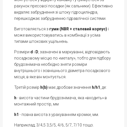
рахунок пресової посадки (як сальники). Ефективно
видаляє забруднення зі штоку гідроциліндра,
перешкоджає забрудненню гідравлічної системи.
Виготовляється з
гуми (NBR + сталевий корпус)
і
може використовуватись в комбінації з усіма
типами штокових ущільнень.
Розміри
d
і
D
, зазначені в маркуванні, відповідають
посадковому місцю по «металу», тобто для підбору
брудознімача необхідно зняти розміри
внутрішнього і зовнішнього діаметра посадкового
місця, в яке він монтується.
Третій розмір
h(b)
має дробове значення
h/h1
, де:
h
- висота частини брудознімача, яка «входить» в
монтажний простір, мм
h1
- повна висота з урахуванням кромки, мм.
Наприклад, 3/4,5 3,5/5, 4/6, 5/7, 7/10 тощо.