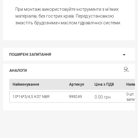
При монтажі використовуйте інструменти з м'яких
матеріалів, без гострих країв. Перед установкою
змастіть брудознімач маслом гідравлічної системи.
ПОШИРЕНІ ЗАПИТАННЯ
АНАЛОГИ
Найменування
Артикул
Ціна з ПДВ
Наявн
0 шт. 
10*16*3/4,5 K07 NBR
999249
0.00 грн
запит