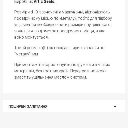
Виробник
Artic Seals.
Розміри d і D, зазначені в маркуванні, відповідають
посадочному місцю по «металу», тобто для підбору
ущільнення необхідно зняти розміри внутрішнього і
зовнішнього діаметра посадочного місця, в яке
воно монтується.
Третій розмір h(b) відповідає ширині канавки по
“металу”, мм
При монтажі використовуйте інструменти з м'яких
матеріалів, без гострих країв. Перед установкою
змастіть ущільнення маслом системи.
ПОШИРЕНІ ЗАПИТАННЯ