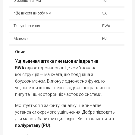
D зовнішній, мм
16
h(b) висота виробу мм
3,6
Тип ущільнення
BWA
Матеріал
PU
Опис:
Ущільнення штока пневмоциліндра тип
BWA
односторонньої дії. Це комбінована
конструкція — манжета, що поєднана з
брудознімачем. Виконує одночасно функцію
ущільнення штока і перешкоджає потраплянню
пилу та інших сторонніх часток до системи.
Монтується в закриту канавку і не вимагає
установки окремого ущільнення. Добре підходить
для малогабаритних циліндрів. Виготовляється з
поліуретану (PU).