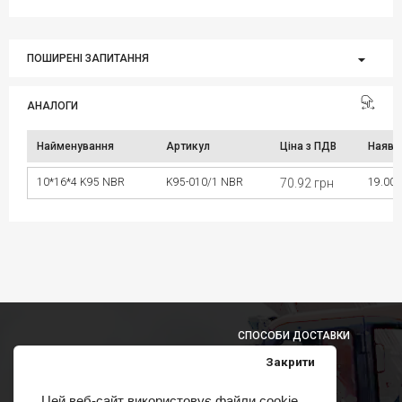
ПОШИРЕНІ ЗАПИТАННЯ
АНАЛОГИ
Найменування
Артикул
Ціна з ПДВ
Наявн
10*16*4 K95 NBR
K95-010/1 NBR
70.92 грн
19.00 
СПОСОБИ ДОСТАВКИ
Закрити
Цей веб-сайт використовує файли cookie,