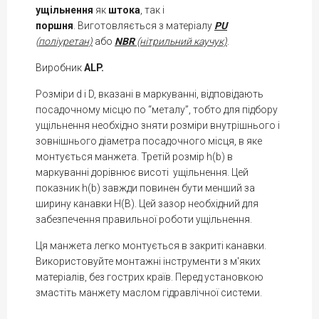
ущільнення
як
штока
, так і
поршня
.
Виготовл
яється
з матеріалу
PU
(
поліуретан)
або
NBR
(нітрильний каучук)
.
Виробник
ALP.
Розміри d і D, вказані в маркуванні, відповідають
посадочному місцю по “металу”, тобто для підбору
ущільнення необхідно зняти розміри внутрішнього і
зовнішнього діаметра посадочного місця, в яке
монтується манжета. Третій розмір h(b) в
маркуванні дорівнює висоті ущільнення. Цей
показник h(b) завжди повинен бути менший за
ширину канавки H(В). Цей зазор необхідний для
забезпечення правильної роботи ущільнення.
Ця манжета легко монтується в закриті канавки.
Використовуйте монтажні інструменти з м'яких
матеріалів, без гострих країв. Перед установкою
змастіть манжету маслом гідравлічної системи.