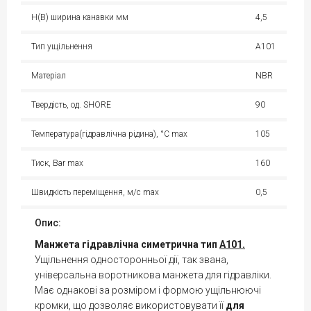
H(B) ширина канавки мм
4,5
Тип ущільнення
A101
Матеріал
NBR
Твердість, од. SHORE
90
Температура(гідравлічна рідина), °С max
105
Тиск, Bar max
160
Швидкість переміщення, м/с max
0,5
Опис:
Манжета гідравлічна симетрична тип
A101.
Ущільнення односторонньої дії, так звана,
універсальна воротникова манжета для гідравліки.
Має однакові за розміром і формою ущільнюючі
кромки, що дозволяє використовувати її
для