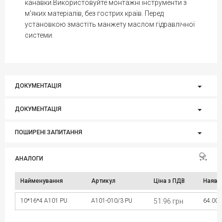
канавки.Використовуйте монтажні інструменти з
м'яких матеріалів, без гострих країв. Перед
установкою змастіть манжету маслом гідравлічної
системи.
ДОКУМЕНТАЦІЯ
ДОКУМЕНТАЦІЯ
ПОШИРЕНІ ЗАПИТАННЯ
АНАЛОГИ
Найменування
Артикул
Ціна з ПДВ
Наявн
10*16*4 A101 PU
A101-010/3 PU
51.96 грн
64.00 