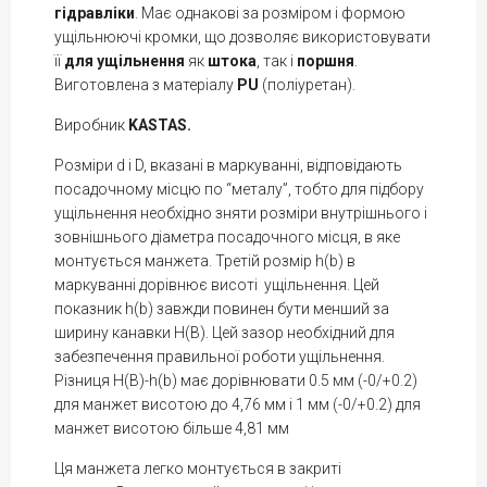
гідравліки
. Має однакові за розміром і формою
ущільнюючі кромки, що дозволяє використовувати
її
для ущільнення
як
штока
, так і
поршня
.
Виготовлена з матеріалу
PU
(поліуретан).
Виробник
KASTAS.
Розміри d і D, вказані в маркуванні, відповідають
посадочному місцю по “металу”, тобто для підбору
ущільнення необхідно зняти розміри внутрішнього і
зовнішнього діаметра посадочного місця, в яке
монтується манжета. Третій розмір h(b) в
маркуванні дорівнює висоті ущільнення. Цей
показник h(b) завжди повинен бути менший за
ширину канавки H(В). Цей зазор необхідний для
забезпечення правильної роботи ущільнення.
Різниця H(B)-h(b) має дорівнювати 0.5 мм (-0/+0.2)
для манжет висотою до 4,76 мм і 1 мм (-0/+0.2) для
манжет висотою більше 4,81 мм
Ця манжета легко монтується в закриті