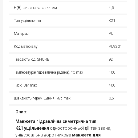
H(B) ширина канавки мм
4,5
Тип ущільнення
K21
Матеріал
PU
Код матеріалу
PU9201
Твердість, од. SHORE
92
Температура(гідравлічна рідина), °С max
100
Тиск, Bar max
400
Швидкість переміщення, м/с max
0,5
Опис:
Манжета гідравлічна симетрична тип
K21
ущільнення
односторонньої дії, так звана,
універсальна воротникова
манжета для