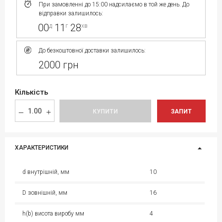
При замовленні до 15:00 надсилаємо в той же день. До
відправки залишилось:
00
11
28
д
г
хв
До безкоштовної доставки залишилось:
2000 грн
Кількість
КУПИТИ
ЗАПИТ
ХАРАКТЕРИСТИКИ
d внутрішній, мм
10
D зовнішній, мм
16
h(b) висота виробу мм
4