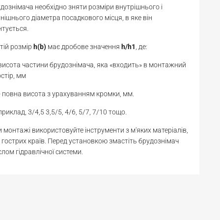
дознімача необхідно зняти розміри внутрішнього і
нішнього діаметра посадкового місця, в яке він
тується.
тій розмір
h(b)
має дробове значення
h/h1
, де:
 висота частини брудознімача, яка «входить» в монтажний
стір, мм
- повна висота з урахуванням кромки, мм.
риклад, 3/4,5 3,5/5, 4/6, 5/7, 7/10 тощо.
 монтажі використовуйте інструменти з м'яких матеріалів,
 гострих країв. Перед установкою змастіть брудознімач
лом гідравлічної системи.