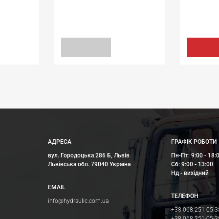
УЩІЛЬНЕННЯ ОБЕРТАННЯ
БРУДОЗН
al
31,75*44,45*6,35/6,8 N1T01 FPM [BABSL]
10*16*5/7
34.56 грн
458.40 грн
ЗАПИТ
КУПИ
АДРЕСА
ГРАФІК РОБОТИ
вул. Городоцька 286 Б, Львів
Пн-Пт: 9:00 - 18:
Львівська обл. 79040 Україна
Сб: 9:00 - 13:00
Нд - вихідний
EMAIL
ТЕЛЕФОН
info@hydraulic.com.ua
+38 068 251-05-3
+38 068 251-05-3