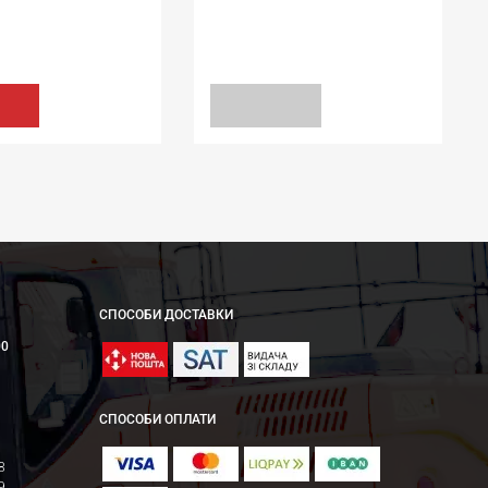
ІМАЧІ K07
УЩІЛЬНЕННЯ ОБЕРТАННЯ
 WPM NBR+Stal
31,75*44,45*6,35/6,8 N1T01 FPM [BABSL]
34.56 грн
458.40 грн
ТИ
ЗАПИТ
СПОСОБИ ДОСТАВКИ
00
СПОСОБИ ОПЛАТИ
8
9