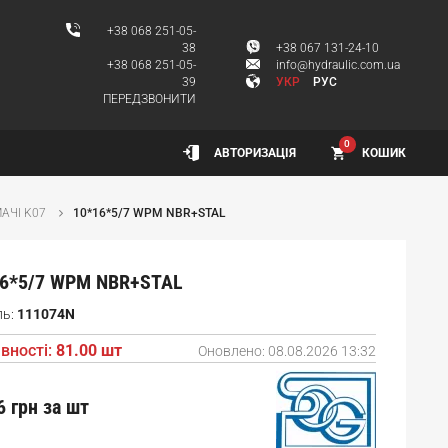
+38 068 251-05-
38
+38 067 131-24-10
+38 068 251-05-
info@hydraulic.com.ua
39
УКР
РУС
ПЕРЕДЗВОНИТИ
0
КОШИК
АВТОРИЗАЦІЯ
АЧІ K07
10*16*5/7 WPM NBR+STAL
16*5/7 WPM NBR+STAL
ль:
111074N
вності:
81.00 шт
Оновлено:
08.08.2026 13:32
6 грн
за шт