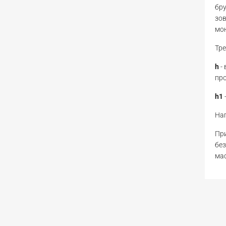
бру
зов
мон
Тре
h
-
про
h1
Нап
При
без
мас