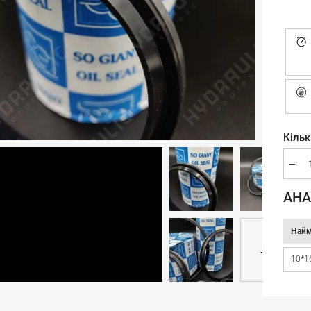
Кільк
АНА
Найм
Ще 6
10*1