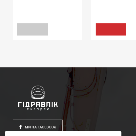
УЩІЛЬНЕННЯ ОБЕРТАННЯ
БРУДОЗНІМАЧІ K07
31,75*44,45*6,35/6,8 N1T01 FPM [BABSL]
10*16*5/7 WPM NBR+St
458.40 грн
ЗАПИТ
КУПИТИ
МИ НА FACEBOOK