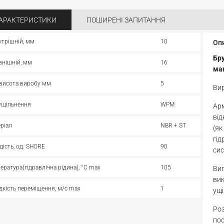
АРАКТЕРИСТИКИ
ПОШИРЕНІ ЗАПИТАННЯ
утрішній, мм
10
Оп
Бр
внішній, мм
16
ма
 висота виробу мм
5
Ви
ущільнення
WPM
Арм
від
ріал
NBR + ST
(як
гід
дість, од. SHORE
90
сис
ература(гідравлічна рідина), °С max
105
Ви
вик
кість переміщення, м/с max
1
ущі
Ро
пос