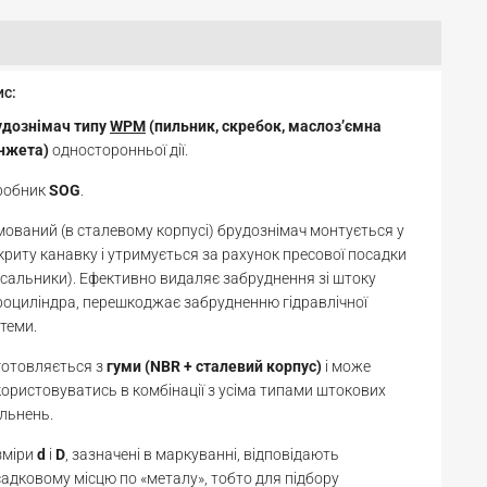
ис:
удознімач типу
WPM
(пильник, скребок, маслоз’ємна
нжета)
односторонньої дії.
робник
SOG
.
ований (в сталевому корпусі) брудознімач монтується у
криту канавку і утримується за рахунок пресової посадки
 сальники). Ефективно видаляє забруднення зі штоку
роциліндра, перешкоджає забрудненню гідравлічної
теми.
готовляється з
гуми (NBR + сталевий корпус)
і може
ористовуватись в комбінації з усіма типами штокових
льнень.
зміри
d
і
D
, зазначені в маркуванні, відповідають
адковому місцю по «металу», тобто для підбору