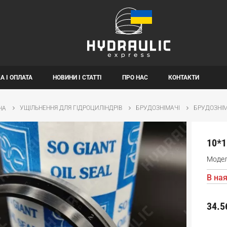
А І ОПЛАТА
НОВИНИ І СТАТТІ
ПРО НАС
КОНТАКТИ
УЩІЛЬНЕННЯ ДЛЯ ГІДРОЦИЛІНДРІВ
БРУДОЗНІМАЧІ
БРУДОЗНІМ
НА
10*
Моде
В ная
34.5