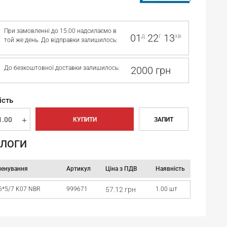
При замовленні до 15:00 надсилаємо в
01
22
13
д
г
хв
той же день. До відправки залишилось:
До безкоштовної доставки залишилось:
2000 грн
ість
КУПИТИ
ЗАПИТ
ЛОГИ
енування
Артикул
Ціна з ПДВ
Наявність
6*5/7 K07 NBR
999671
57.12 грн
1.00 шт