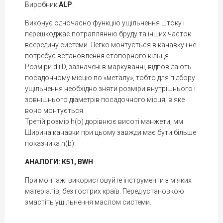
Виробник
ALP
.
Виконує одночасно функцію ущільнення штоку і
перешкоджає потраплянню бруду та інших часток
всередину системи. Легко монтується в канавку і не
потребує встановлення стопорного кільця.
Розміри d і D, зазначені в маркуванні, відповідають
посадочному місцю по «металу», тобто для підбору
ущільнення необхідно зняти розміри внутрішнього і
зовнішнього діаметрів посадочного місця, в яке
воно монтується.
Третій розмір h(b) дорівнює висоті манжети, мм.
Ширина канавки при цьому завжди має бути більше
показника h(b).
АНАЛОГИ: K51, BWH
При монтажі використовуйте інструменти з м'яких
матеріалів, без гострих країв. Перед установкою
змастіть ущільнення маслом системи.