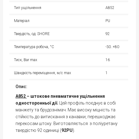
Тип ущільнення
A852
Матеріал
PU
Твердість, од. SHORE
92
Температура робоча, °С
-30..+80
Тиск, Bar max
16
Швидкість переміщення, м/с max
1
Опис:
A852
– штокове пневматичне ущільнення
односторонньої дії.
Цей профіль поєднує в собі
манжету та брудознімач. Має високу міцність та
стійкість до витискання з канавки, перешкоджає
перекосам штоку. Виготовляється з поліуретану
твердістю 92 одиниці (
92PU
).