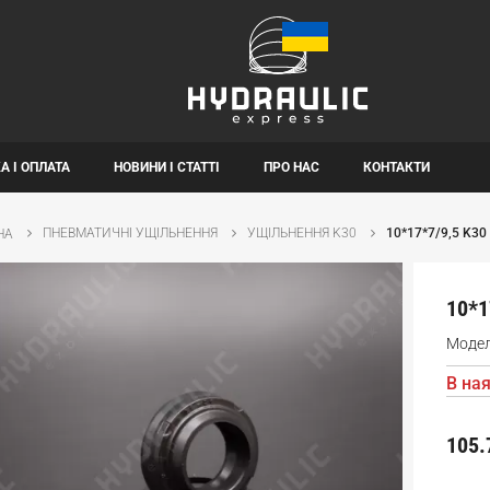
А І ОПЛАТА
НОВИНИ І СТАТТІ
ПРО НАС
КОНТАКТИ
ПНЕВМАТИЧНІ УЩІЛЬНЕННЯ
УЩІЛЬНЕННЯ K30
10*17*7/9,5 K30
НА
10*1
Моде
В ная
105.