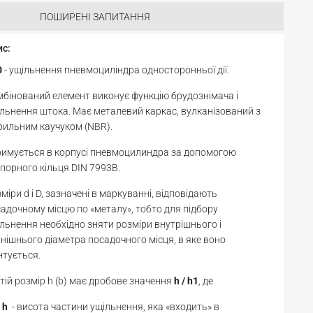
ПОШИРЕНІ ЗАПИТАННЯ
ис:
0
- ущільнення пневмоциліндра односторонньої дії.
бінований елемент виконує функцію брудознімача і
льнення штока. Має металевий каркас, вулканізований з
рильним каучуком (NBR).
римується в корпусі пневмоцилиндра за допомогою
порного кільця DIN 7993B.
міри d і D, зазначені в маркуванні, відповідають
адочному місцю по «металу», тобто для підбору
льнення необхідно зняти розміри внутрішнього і
нішнього діаметра посадочного місця, в яке воно
тується.
тій розмір h (b) має дробове значення
h / h1
, де
h
- висота частини ущільнення, яка «входить» в