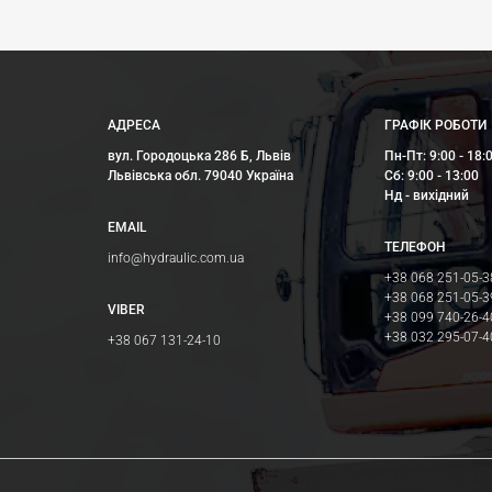
АДРЕСА
ГРАФІК РОБОТИ
вул. Городоцька 286 Б, Львів
Пн-Пт: 9:00 - 18:
Львівська обл. 79040 Україна
Сб: 9:00 - 13:00
Нд - вихідний
EMAIL
ТЕЛЕФОН
info@hydraulic.com.ua
+38 068 251-05-3
+38 068 251-05-3
VIBER
+38 099 740-26-4
+38 032 295-07-4
+38 067 131-24-10