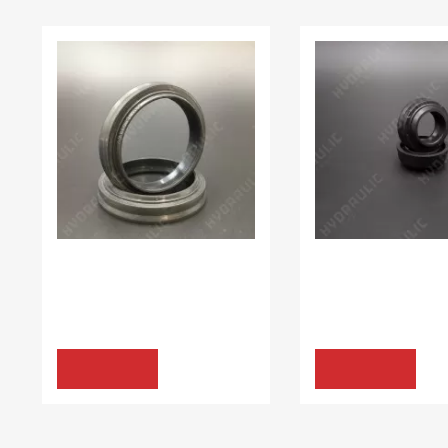
В наявності:
20.00 шт
В наявності:
10.00 шт
УЩІЛЬНЕННЯ K30
УЩІЛЬНЕННЯ K30
18*26*6 BWH/N NG
10*17*7/9,5 K30 NBR
105.60 грн
1
КУПИТИ
КУПИТИ