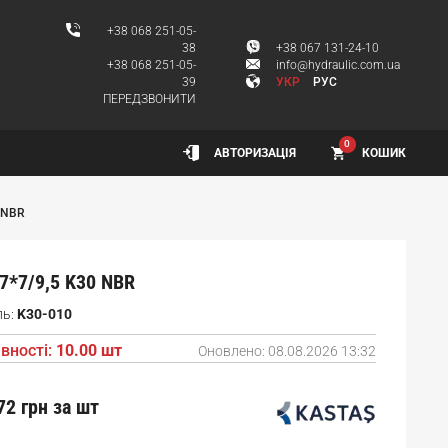
+38 068 251-05-
38
+38 067 131-24-10
+38 068 251-05-
info@hydraulic.com.ua
39
УКР
РУС
ПЕРЕДЗВОНИТИ
0
КОШИК
АВТОРИЗАЦІЯ
 NBR
7*7/9,5 K30 NBR
ль:
K30-010
вності:
10.00 шт
Оновлено:
08.08.2026 13:32
72 грн
за шт