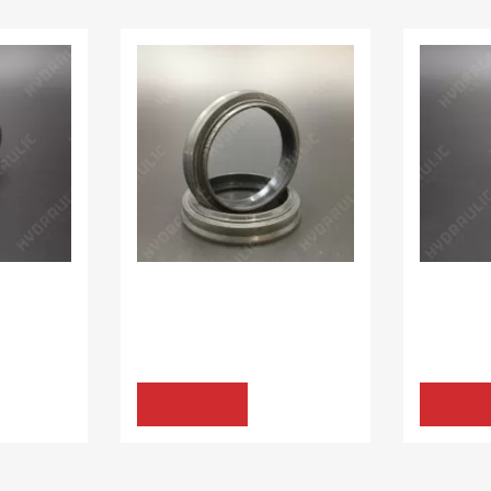
В наявності:
20.00 шт
В наявності
УЩІЛЬНЕННЯ K30
УЩІЛЬНЕ
18*26*6 BWH/N NG
10*17*7/9,
05.72 грн
105.60 грн
КУПИТИ
КУПИ