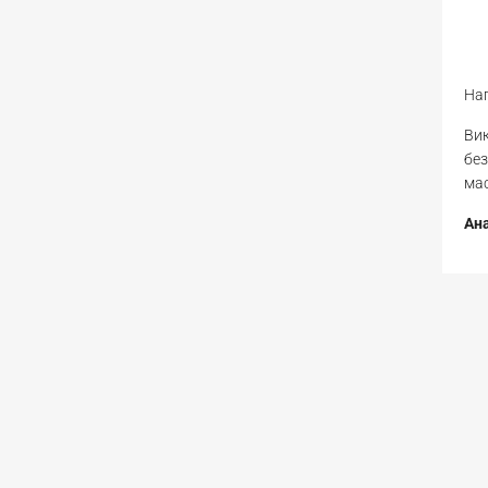
Нап
Вик
без
мас
Ана