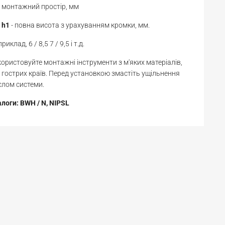
монтажний простір, мм
h1
- повна висота з урахуванням кромки, мм.
риклад, 6 / 8,5 7 / 9,5 і т.д.
ористовуйте монтажні інструменти з м'яких матеріалів,
 гострих країв. Перед установкою змастіть ущільнення
лом системи.
логи: BWH / N, NIPSL