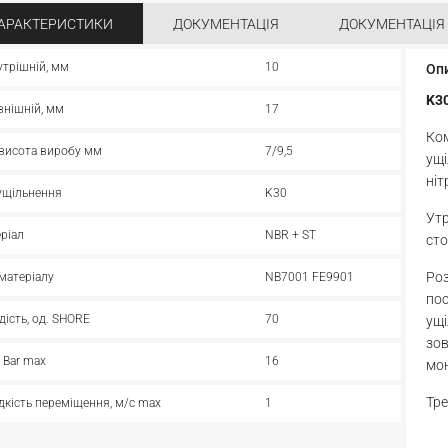
АРАКТЕРИСТИКИ
ДОКУМЕНТАЦІЯ
ДОКУМЕНТАЦІЯ
утрішній, мм
10
Оп
K3
внішній, мм
17
Ком
 висота виробу мм
7/9,5
ущі
ніт
ущільнення
K30
Ут
ріал
NBR + ST
сто
Роз
матеріалу
NB7001 FE9901
пос
дість, од. SHORE
70
ущі
зов
, Bar max
16
мон
Тре
кість переміщення, м/с max
1