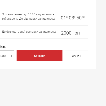
При замовленні до 15:00 надсилаємо в
01
03
50
д
г
хв
той же день. До відправки залишилось:
До безкоштовної доставки залишилось:
2000 грн
ість
КУПИТИ
ЗАПИТ