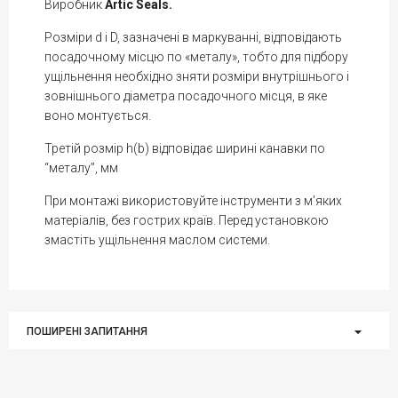
Виробник
Artic Seals.
Розміри d і D, зазначені в маркуванні, відповідають
посадочному місцю по «металу», тобто для підбору
ущільнення необхідно зняти розміри внутрішнього і
зовнішнього діаметра посадочного місця, в яке
воно монтується.
Третій розмір h(b) відповідає ширині канавки по
“металу”, мм
При монтажі використовуйте інструменти з м'яких
матеріалів, без гострих країв. Перед установкою
змастіть ущільнення маслом системи.
ПОШИРЕНІ ЗАПИТАННЯ