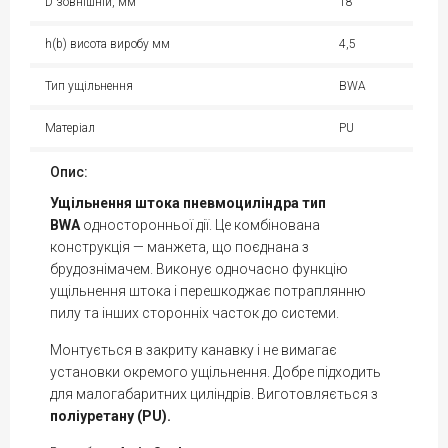
D зовнішній, мм
18
h(b) висота виробу мм
4,5
Тип ущільнення
BWA
Матеріал
PU
Опис:
Ущільнення штока пневмоциліндра тип
BWA
односторонньої дії. Це комбінована
конструкція — манжета, що поєднана з
брудознімачем. Виконує одночасно функцію
ущільнення штока і перешкоджає потраплянню
пилу та інших сторонніх часток до системи.
Монтується в закриту канавку і не вимагає
установки окремого ущільнення. Добре підходить
для малогабаритних циліндрів. Виготовляється з
поліуретану (PU).