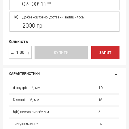
02
00
11
д
г
хв
До безкоштовної доставки залишилось:
2000 грн
Кількість
КУПИТИ
ЗАПИТ
ХАРАКТЕРИСТИКИ
d внутрішній, мм
10
D зовнішній, мм
18
h(b) висота виробу мм
5
Тип ущільнення
U2