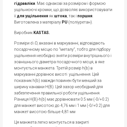
гідравліки
. Має однакові за розміром і формою
ущільнюючі кромки, що дозволяє використовувати
її
для ущільнення
як
штока
, так і
поршня
.
Виготовлена з матеріалу
PU
(поліуретан).
Виробник
KASTAS.
Розміри d і D, вказані в маркуванні, відповідають
посадочному місцю по “металу”, тобто для підбору
ущільнення необхідно зняти розміри внутрішнього і
зовнішнього діаметра посадочного місця, в яке
монтується манжета. Третій розмір h(b) в
маркуванні дорівнює висоті ущільнення. Цей
показник h(b) завжди повинен бути менший за
ширину канавки H(В). Цей зазор необхідний для
забезпечення правильної роботи ущільнення.
Різниця H(B)-h(b) має дорівнювати 0.5 мм (-0/+0.2)
для манжет висотою до 4,76 мм і 1 мм (-0/+0.2) для
манжет висотою більше 4,81 мм
Ця манжета легко монтується в закриті