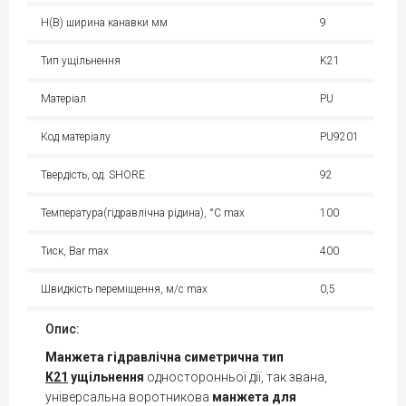
H(B) ширина канавки мм
9
Тип ущільнення
K21
Матеріал
PU
Код матеріалу
PU9201
Твердість, од. SHORE
92
Температура(гідравлічна рідина), °С max
100
Тиск, Bar max
400
Швидкість переміщення, м/с max
0,5
Опис:
Манжета гідравлічна симетрична тип
K21
ущільнення
односторонньої дії, так звана,
універсальна воротникова
манжета для