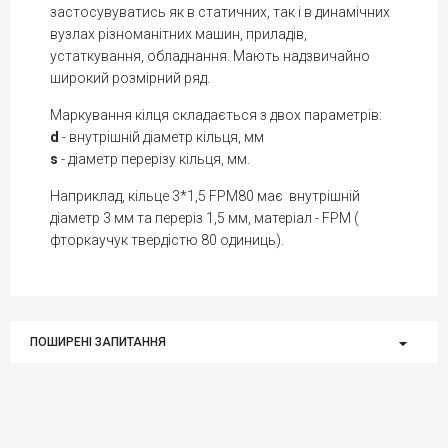
застосувуватись як в статичних, так і в динамічних
вузлах різноманітних машин, приладів,
устаткування, обладнання. Мають надзвичайно
широкий розмірний ряд.
Маркування кілця складається з двох параметрів:
d
- внутрішній діаметр кільця, мм
s
- діаметр перерізу кільця, мм.
Наприклад, кільце 3*1,5 FPM80 має внутрішній
діаметр 3 мм та переріз 1,5 мм, матеріал - FPM (
фторкаучук твердістю 80 одиниць).
ПОШИРЕНІ ЗАПИТАННЯ