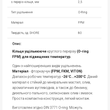
s переріз кільця, мм
2,5
Тип ущільнення
O-Ring
Матеріал
FPM
Твердість, од. SHORE
80
Опис:
Кільце
ущільнююче
круглого перерізу
(O-ring
FPM) для підвищених температур.
Один з найпоширеніших видів ущільненень.
Матеріал
- фторкаучук
(FPM, FKM, VITON)
.
Діапазон робочих температур
-26
С...+200
С
. Даний
°
°
матеріал є стійкий до мінеральних мастил, олив,
ароматичних вуглеводнів, а також до бензину,
дизельного пального, силіконових олив і змазок.
Проста компактна конструкція, легкий монтаж.
Виготовлені згідно DIN 3771 O-ring. Можуть