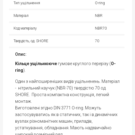
Тип ущільнення
O-ring
Матеріал
NBR
Код матеріалу
NBR70
Твердість, од. SHORE
70
Опис:
Кільце
ущільнююче
гумове круглого перерізу (
O-
ring
).
Один з найпоширеніших видів ущільненень. Матеріал
- нітрильний каучук (NBR-70) твердістю 70 од.
SHORE. Проста компактна конструкція, легкий
монтаж.
Виготовлені згідно DIN 3771 O-ring. Можуть
застосувуватись як в статичних, так і в динамічних
вузлах різноманітних машин, приладів,
устаткування, обладнання. Мають надзвичайно
широкий розмірний ряд.