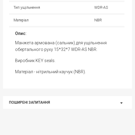
Тип ущільнення
WDR-AS
Матеріал
NBR
Опис:
Манжета армована (сальник) для ущільнення
обертального руху 15*32*7 WDR-AS NBR.
Виробник KEY seals.
Матеріал - нітрильний каучук (NBR).
ПОШИРЕНІ ЗАПИТАННЯ