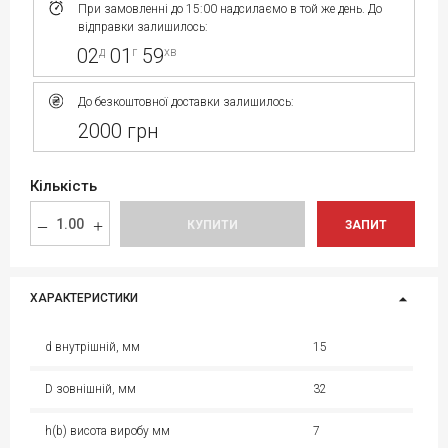
При замовленні до 15:00 надсилаємо в той же день. До
відправки залишилось:
02
01
59
д
г
хв
До безкоштовної доставки залишилось:
2000 грн
Кількість
КУПИТИ
ЗАПИТ
ХАРАКТЕРИСТИКИ
d внутрішній, мм
15
D зовнішній, мм
32
h(b) висота виробу мм
7