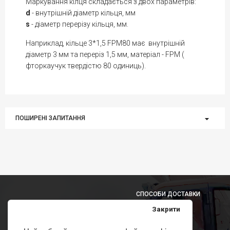
Маркування кілця складається з двох параметрів:
d
- внутрішній діаметр кільця, мм
s
- діаметр перерізу кільця, мм.
Наприклад, кільце 3*1,5 FPM80 має внутрішній
діаметр 3 мм та переріз 1,5 мм, матеріал - FPM (
фторкаучук твердістю 80 одиниць).
ПОШИРЕНІ ЗАПИТАННЯ
СПОСОБИ ДОСТАВКИ
Закрити