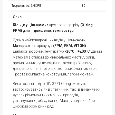
Твердість, од. SHORE
80
Опис:
Кільце
ущільнююче
круглого перерізу
(O-ring
FPM) для підвищених температур.
Один з найпоширеніших видів ущільненень.
Матеріал
- фторкаучук
(FPM, FKM, VITON)
.
Діапазон робочих температур
-26
С...+200
С
. Даний
°
°
матеріал є стійкий до мінеральних мастил, олив,
ароматичних вуглеводнів, а також до бензину,
дизельного пального, силіконових олив і змазок.
Проста компактна конструкція, легкий монтаж.
Виготовлені згідно DIN 3771 O-ring. Можуть
застосувуватись як в статичних, так і в динамічних
вузлах різноманітних машин, приладів,
устаткування, обладнання. Мають надзвичайно
широкий розмірний ряд.