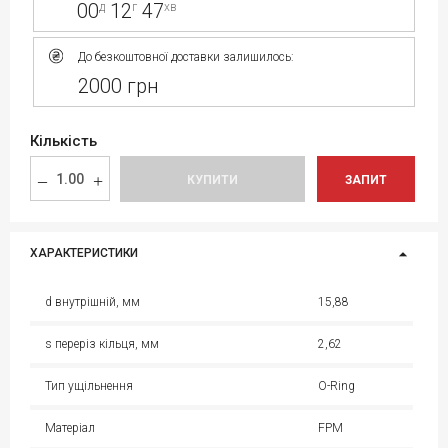
00
12
47
д
г
хв
До безкоштовної доставки залишилось:
2000 грн
Кількість
КУПИТИ
ЗАПИТ
ХАРАКТЕРИСТИКИ
d внутрішній, мм
15,88
s переріз кільця, мм
2,62
Тип ущільнення
O-Ring
Матеріал
FPM