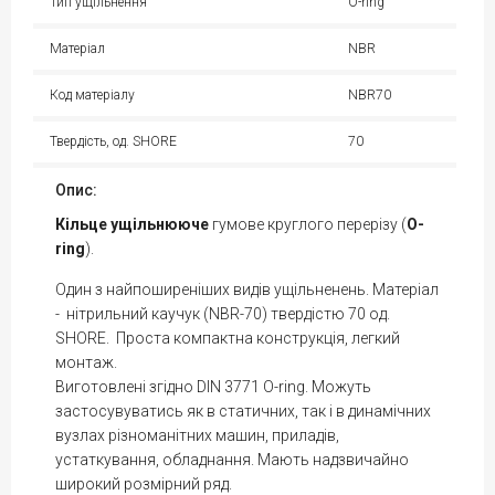
Тип ущільнення
O-ring
Матеріал
NBR
Код матеріалу
NBR70
Твердість, од. SHORE
70
Опис:
Кільце
ущільнююче
гумове круглого перерізу (
O-
ring
).
Один з найпоширеніших видів ущільненень. Матеріал
- нітрильний каучук (NBR-70) твердістю 70 од.
SHORE. Проста компактна конструкція, легкий
монтаж.
Виготовлені згідно DIN 3771 O-ring. Можуть
застосувуватись як в статичних, так і в динамічних
вузлах різноманітних машин, приладів,
устаткування, обладнання. Мають надзвичайно
широкий розмірний ряд.