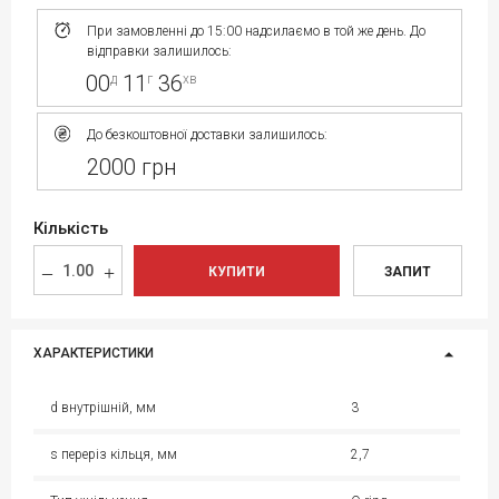
При замовленні до 15:00 надсилаємо в той же день. До
відправки залишилось:
00
11
36
д
г
хв
До безкоштовної доставки залишилось:
2000 грн
Кількість
КУПИТИ
ЗАПИТ
ХАРАКТЕРИСТИКИ
d внутрішній, мм
3
s переріз кільця, мм
2,7