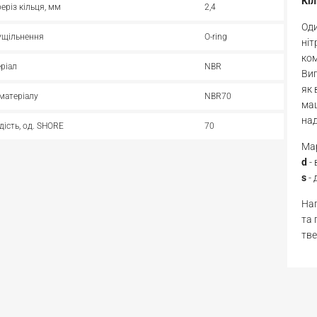
Кі
реріз кільця, мм
2,4
Оди
ущільнення
O-ring
ніт
ком
ріал
NBR
Виг
як 
матеріалу
NBR70
маш
над
дість, од. SHORE
70
Мар
d
-
s
- 
Нап
та 
тве