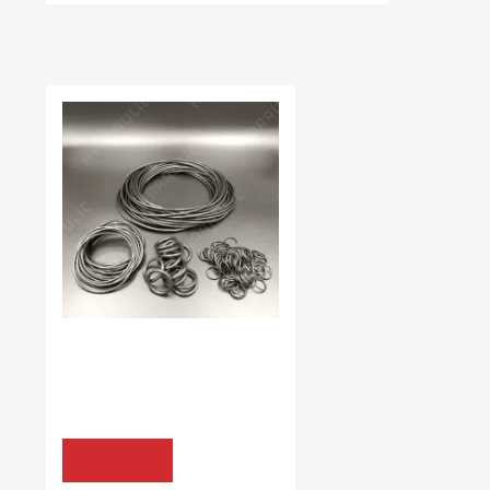
НЕЩОДАВНО ВИ ПЕРЕГЛЯДАЛИ
В наявності:
153.00 шт
КІЛЬЦЯ УЩІЛЬНЮЮЧІ NBR70
3,3*2,4 NBR70
7.08 грн
КУПИТИ