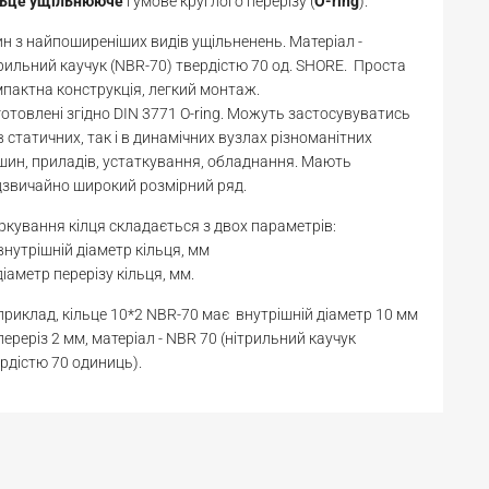
льце
ущільнююче
гумове круглого перерізу (
O-ring
).
н з найпоширеніших видів ущільненень. Матеріал -
рильний каучук (NBR-70) твердістю 70 од. SHORE. Проста
пактна конструкція, легкий монтаж.
отовлені згідно DIN 3771 O-ring. Можуть застосувуватись
в статичних, так і в динамічних вузлах різноманітних
ин, приладів, устаткування, обладнання. Мають
звичайно широкий розмірний ряд.
кування кілця складається з двох параметрів:
 внутрішній діаметр кільця, мм
діаметр перерізу кільця, мм.
риклад, кільце 10*2 NBR-70 має внутрішній діаметр 10 мм
переріз 2 мм, матеріал - NBR 70 (нітрильний каучук
рдістю 70 одиниць).