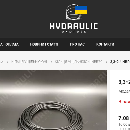
А І ОПЛАТА
НОВИНИ І СТАТТІ
ПРО НАС
КОНТАКТИ
КІЛЬЦЯ УЩІЛЬНЮЮЧІ
КІЛЬЦЯ УЩІЛЬНЮЮЧІ NBR70
3,3*2,4 NB
НА
3,3*
Моде
В ная
7.08
10.00 
30.00 