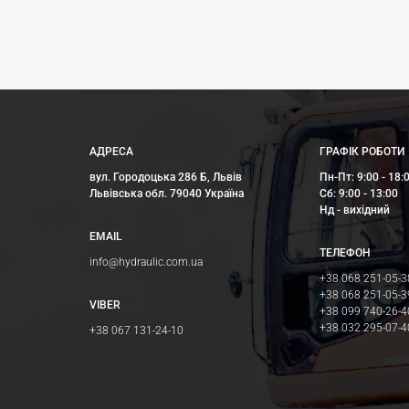
АДРЕСА
ГРАФІК РОБОТИ
вул. Городоцька 286 Б, Львів
Пн-Пт: 9:00 - 18:
Львівська обл. 79040 Україна
Сб: 9:00 - 13:00
Нд - вихідний
EMAIL
ТЕЛЕФОН
info@hydraulic.com.ua
+38 068 251-05-3
+38 068 251-05-3
VIBER
+38 099 740-26-4
+38 032 295-07-4
+38 067 131-24-10