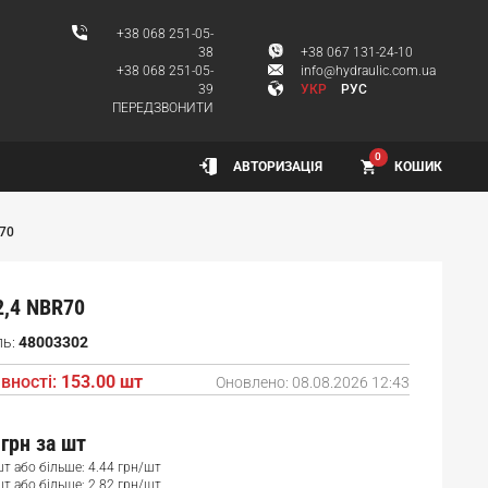
+38 068 251-05-
38
+38 067 131-24-10
+38 068 251-05-
info@hydraulic.com.ua
39
УКР
РУС
ПЕРЕДЗВОНИТИ
0
КОШИК
АВТОРИЗАЦІЯ
R70
2,4 NBR70
ль:
48003302
вності:
153.00 шт
Оновлено:
08.08.2026 12:43
 грн
за шт
шт або більше: 4.44 грн/шт
шт або більше: 2.82 грн/шт