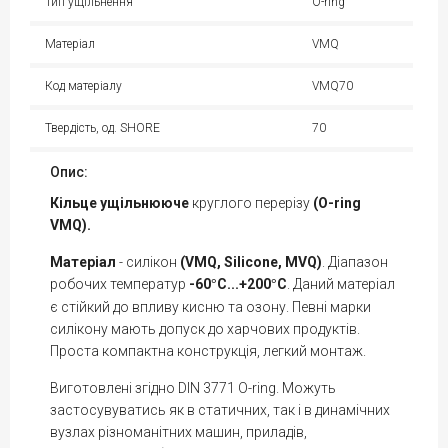
Тип ущільнення
O-ring
Матеріал
VMQ
Код матеріалу
VMQ70
Твердість, од. SHORE
70
Опис:
Кільце
ущільнююче
круглого перерізу
(O-ring
VMQ).
Матеріал
- силікон
(VMQ, Silicone, MVQ)
. Діапазон
робочих температур
-60
С...+200
С
. Даний матеріал
°
°
є стійкий до впливу кисню та озону. Певні марки
силікону мають допуск до харчових продуктів.
Проста компактна конструкція, легкий монтаж.
Виготовлені згідно DIN 3771 O-ring. Можуть
застосувуватись як в статичних, так і в динамічних
вузлах різноманітних машин, приладів,