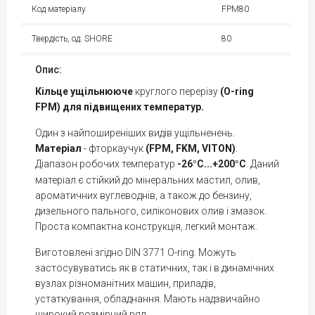
Код матеріалу
FPM80
Твердість, од. SHORE
80
Опис:
Кільце
ущільнююче
круглого перерізу
(O-ring
FPM) для підвищених температур.
Один з найпоширеніших видів ущільненень.
Матеріал
- фторкаучук
(FPM, FKM, VITON)
.
Діапазон робочих температур
-26
С...+200
С
. Даний
°
°
матеріал є стійкий до мінеральних мастил, олив,
ароматичних вуглеводнів, а також до бензину,
дизельного пального, силіконових олив і змазок.
Проста компактна конструкція, легкий монтаж.
Виготовлені згідно DIN 3771 O-ring. Можуть
застосувуватись як в статичних, так і в динамічних
вузлах різноманітних машин, приладів,
устаткування, обладнання. Мають надзвичайно
широкий розмірний ряд.