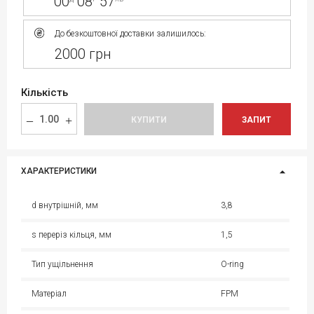
00
08
57
До безкоштовної доставки залишилось:
2000 грн
Кількість
КУПИТИ
ЗАПИТ
ХАРАКТЕРИСТИКИ
d внутрішній, мм
3,8
s переріз кільця, мм
1,5
Тип ущільнення
O-ring
Матеріал
FPM