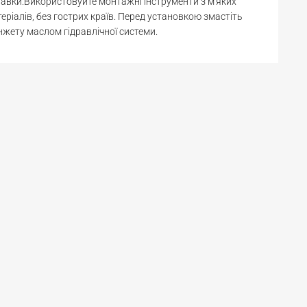
авки.Використовуйте монтажні інструменти з м'яких
еріалів, без гострих країв. Перед установкою змастіть
жету маслом гідравлічної системи.