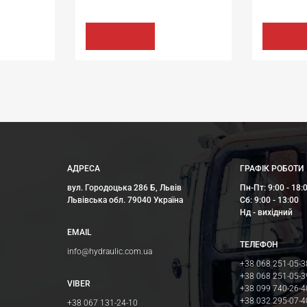
44.64 грн
144.84 грн
КУПИТИ
КУПИ
АДРЕСА
ГРАФІК РОБОТИ
вул. Городоцька 286 Б, Львів
Пн-Пт: 9:00 - 18:
Львівська обл. 79040 Україна
Сб: 9:00 - 13:00
Нд - вихідний
EMAIL
ТЕЛЕФОН
info@hydraulic.com.ua
+38 068 251-05-3
+38 068 251-05-3
VIBER
+38 099 740-26-4
+38 032 295-07-4
+38 067 131-24-10