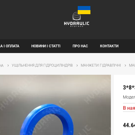
А І ОПЛАТА
НОВИНИ І СТАТТІ
ПРО НАС
КОНТАКТИ
УЩІЛЬНЕННЯ ДЛЯ ГІДРОЦИЛІНДРІВ
МАНЖЕТИ ГІДРАВЛІЧНІ
МА
НА
3*8*
Моде
В ная
44.6