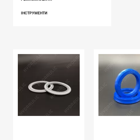
ІНСТРУМЕНТИ
НЕЩОДАВНО ВИ ПЕРЕГЛЯДАЛИ
В наявності:
16.00 шт
В наявності:
11.00 шт
УЩІЛЬНЕННЯ K54
МАНЖЕТИ K21
70*58*3,9 SPS PU
3*8*3,5 K21 PU