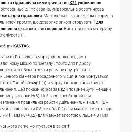
нжета гідравлічна симетрична тип
K21
ущільнення
осторонньої дії, так звана, універсальна воротникова
нжета для гідравліки
. Має однакові за розміром і формою
льнюючі кромки, що дозволяє використовувати її
для
ільнення
як
штока
, так і
поршня
. Виготовлена з матеріалу
(поліуретан).
робник
KASTAS.
міри d і D, вказані в маркуванні, відповідають
адочному місцю по “металу”, тобто для підбору
льнення необхідно зняти розміри внутрішнього і
нішнього діаметра посадочного місця, в яке монтується
жета. Третій розмір h(b) в маркуванні дорівнює висоті
льнення. Цей показник h(b) завжди повинен бути менший
ширину канавки H(В). Цей зазор необхідний для
езпечення правильної роботи ущільнення. Різниця H(B)-
) має дорівнювати 0.5 мм (-0/+0.2) для манжет висотою до
6 мм і 1 мм (-0/+0.2) для манжет висотою більше 4,81 мм
манжета легко монтується в закриті