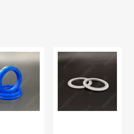
:
11.00 шт
В наявності:
16.00 шт
 K21
УЩІЛЬНЕННЯ K54
1 PU
70*58*3,9 SPS PU