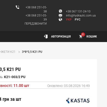
+38 068 251-05-
38
+38 067 131-24-10
+38 068 251-05-
info@hydraulic.com.ua
39
УКР
РУС
ПЕРЕДЗВОНИТИ
0
КОШИК
АВТОРИЗАЦІЯ
НЖЕТИ K21
3*8*3,5 K21 PU
3,5 K21 PU
ль:
K21-003/2 PU
вності:
11.00 шт
Оновлено:
05.08.2026 16:49
4 грн
за шт