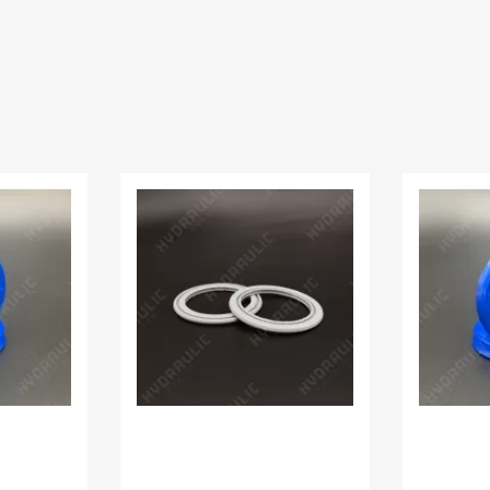
В наявності:
16.00 шт
В наявності
УЩІЛЬНЕННЯ K54
МАНЖЕТИ
70*58*3,9 SPS PU
3*8*3,5 K2