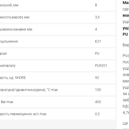
Ма
внішній, мм
8
одн
ма
 висота виробу мм
3,5
ущі
ущ
 ширина канавки мм
4
PU
ущільнення
K21
Ви
ріал
PU
Роз
пос
матеріалу
PU9201
ущі
зов
дість, од. SHORE
92
ман
ущі
ература(гідравлічна рідина), °С max
100
за 
заб
, Bar max
400
h(b
4,7
кість переміщення, м/с max
0,5
Ця 