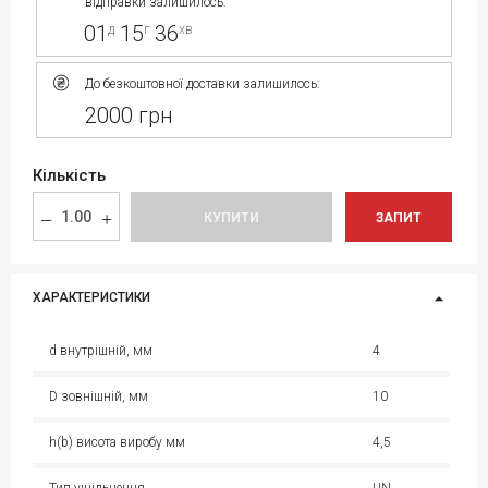
відправки залишилось:
01
15
36
д
г
хв
До безкоштовної доставки залишилось:
2000 грн
Кількість
КУПИТИ
ЗАПИТ
ХАРАКТЕРИСТИКИ
d внутрішній, мм
4
D зовнішній, мм
10
h(b) висота виробу мм
4,5
Тип ущільнення
UN