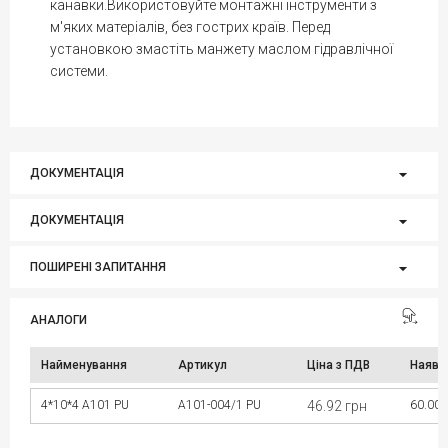
канавки.Використовуйте монтажні інструменти з
м'яких матеріалів, без гострих країв. Перед
установкою змастіть манжету маслом гідравлічної
системи.
ДОКУМЕНТАЦІЯ
ДОКУМЕНТАЦІЯ
ПОШИРЕНІ ЗАПИТАННЯ
АНАЛОГИ
Найменування
Артикул
Ціна з ПДВ
Наявн
4*10*4 A101 PU
A101-004/1 PU
46.92 грн
60.00 