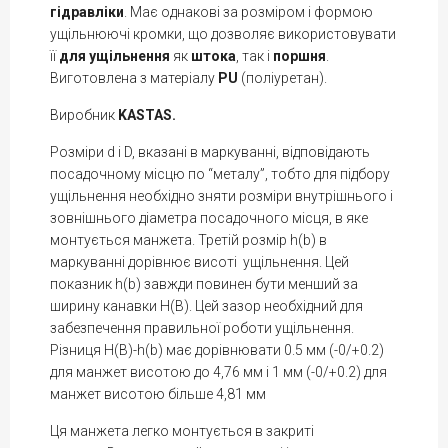
гідравліки
. Має однакові за розміром і формою
ущільнюючі кромки, що дозволяє використовувати
її
для ущільнення
як
штока
, так і
поршня
.
Виготовлена з матеріалу
PU
(поліуретан).
Виробник
KASTAS.
Розміри d і D, вказані в маркуванні, відповідають
посадочному місцю по “металу”, тобто для підбору
ущільнення необхідно зняти розміри внутрішнього і
зовнішнього діаметра посадочного місця, в яке
монтується манжета. Третій розмір h(b) в
маркуванні дорівнює висоті ущільнення. Цей
показник h(b) завжди повинен бути менший за
ширину канавки H(В). Цей зазор необхідний для
забезпечення правильної роботи ущільнення.
Різниця H(B)-h(b) має дорівнювати 0.5 мм (-0/+0.2)
для манжет висотою до 4,76 мм і 1 мм (-0/+0.2) для
манжет висотою більше 4,81 мм
Ця манжета легко монтується в закриті