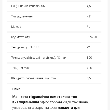
H(B) ширина канавки мм
4,5
Тип ущільнення
K21
Матеріал
PU
Код матеріалу
PU9201
Твердість, од. SHORE
92
Температура(гідравлічна рідина), °С max
100
Тиск, Bar max
400
Швидкість переміщення, м/с max
0,5
Опис:
Манжета гідравлічна симетрична тип
K21
ущільнення
односторонньої дії, так звана,
універсальна воротникова
манжета для