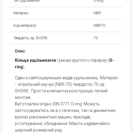
Тип ущільнення
O-ring
Матеріал
NBR
Код матеріалу
NBR70
Твердість, од. SHORE
70
Опис:
Кільце
ущільнююче
гумове круглого перерізу (
O-
ring
).
Один з найпоширеніших видів ущільненень. Матеріал
- нітрильний каучук (NBR-70) твердістю 70 од.
SHORE. Проста компактна конструкція, легкий
монтаж.
Виготовлені згідно DIN 3771 O-ring. Можуть
застосувуватись як в статичних, так і в динамічних
вузлах різноманітних машин, приладів,
устаткування, обладнання. Мають надзвичайно
широкий розмірний ряд.